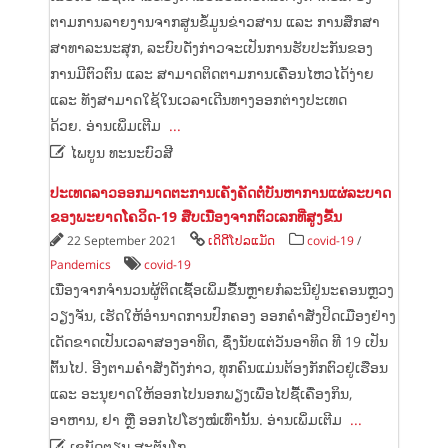
ຕາມການລາຍງານຈາກສູນຂໍ້ມູນຂ່າວສານ ແລະ ການສຶກສາ
ສາທາລະນະສຸກ, ລະບົບດັ່ງກ່າວຈະເປັນການຮັບປະກັນຂອງ
ການມີຕົວຕົນ ແລະ ສາມາດຕິດຕາມການເຄື່ອນໄຫວໄດ້ງ່າຍ
ແລະ ທັງສາມາດໃຊ້ໃນເວລາເດີນທາງອອກຕ່າງປະເທດ
ດ້ວຍ. ອ່ານເພິ່ມເຕີມ
...

ໄພບູນ ທະນະບົວສີ
ປະເທດລາວອອກມາດຕະການເຄັ່ງຄັດຕໍ່ບັນຫາການແຜ່ລະບາດ
ຂອງພະຍາດໂຄວິດ-19 ສືບເນື່ອງຈາກຕົວເລກທີ່ສູງຂື້ນ
22 September 2021
ເດິດີໂປລແມັດ
covid-19
/
Pandemics
covid-19
ເນື່ອງຈາກຈຳນວນຜູ້ຕິດເຊື້ອເພິ່ມຂື້ນຫຼາຍກໍລະນີຢູ່ນະຄອນຫຼວງ
ວຽງຈັນ, ເຮັດໃຫ້ອຳນາດການປົກຄອງ ອອກຄຳສັ່ງປິດເມືອງຢ່າງ
ເດັດຂາດເປັນເວລາສອງອາທິດ, ຊຶ່ງນັບແຕ່ວັນອາທິດ ທີ 19 ເປັນ
ຕົ້ນໄປ. ອີງຕາມຄຳສັ່ງດັ່ງກ່າວ, ທຸກຄົນແມ່ນຕ້ອງກັກຕົວຢູ່ເຮືອນ
ແລະ ອະນຸຍາດໃຫ້ອອກໄປນອກພຽງເພື່ອໄປຊື້ເຄື່ອງກິນ,
ອາຫານ, ຢາ ຫຼື ອອກໄປໂຮງໝໍເທົ່ານັ້ນ. ອ່ານເພິ່ມເຕີມ
...

ເຊບັດຕຽນ ສະຕັນໂກ