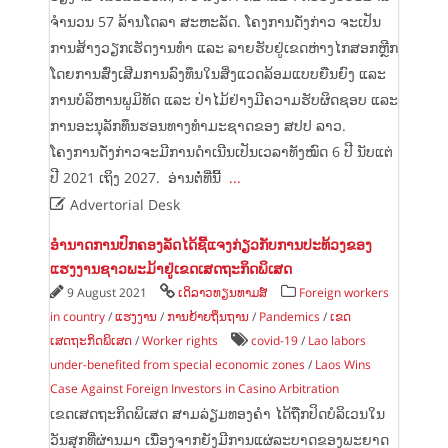
ຈຳນວນ 57 ລ້ານໂດລາ ສະຫະລັດ. ໂຄງການດັ່ງກ່າວ ຈະເປັນ
ການສ້າງວຽກເຮັດງານທຳ ແລະ ລາຍຮັບຢູ່ເຂດຫ່າງໄກສອກຫຼີກ
ໂດຍການສົ່ງເສີມການລົງທຶນໃນສິ່ງແວດລ້ອມແບບຍືນຍົງ ແລະ
ການບໍລິຫານພູມິທັດ ແລະ ປ່າໄມ້ຢ່າງມີຄວາມຮັບຜິດຊອບ ແລະ
ການອະນຸລັກທຶນຮອນທາງທຳມະຊາດຂອງ ສປປ ລາວ.
ໂຄງການດັ່ງກ່າວຈະມີການດຳເນີນເປັນເວລາທັງໝົດ 6 ປີ ນັບແຕ່
ປີ 2021 ເຖິງ 2027. ອ່ານຕໍ່ທີ່ນີ້
...

Advertorial Desk
ອຳນາດການປົກຄອງລັດໄດ້ຊີ້ແຈງກ່ຽວກັບການປະທ້ວງຂອງ
ແຮງງານຊາວພະມ້າຢູ່ເຂດເສດຖະກິດພິເສດ
9 August 2021
ເດິລາວທຽນທາມສ໌
Foreign workers
in country
/
ແຮງງານ
/
ການຍ້າຍຖິ່ນຖານ
/
Pandemics
/
ເຂດ
ເສດຖະກິດພິເສດ
/
Worker rights
covid-19
/
Lao labors
under-benefited from special economic zones
/
Laos Wins
Case Against Foreign Investors in Casino Arbitration
ເຂດເສດຖະກິດພິເສດ ສາມລ່ຽມທອງຄຳ ໄດ້ຖືກປິດບໍລິເວນໃນ
ວັນສຸກທີ່ຜ່ານມາ ເນື່ອງຈາກຍັງມີການແຜ່ລະບາດຂອງພະຍາດ