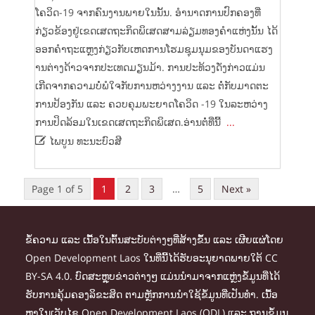
ໂຄວິດ-19 ຈາກຄົນງານພາຍໃນນັ້ນ. ອຳນາດການປົກຄອງທີ່
ກ່ຽວຂ້ອງຢູ່ເຂດເສດຖະກິດພິເສດສາມລ່ຽມທອງຄຳແຫ່ງນັ້ນ ໄດ້
ອອກຄຳຖະແຫຼງກ່ຽວກັບເຫດການໂຮມຊຸມນຸມຂອງບັນດາແຮງ
ານຕ່າງດ້າວຈາກປະເທດມຽນມ້າ.​ ການປະທ້ວງດັ່ງກ່າວແມ່ນ
ເກີດຈາກຄວາມບໍ່ພໍໃຈກັບການຫວ່າງງານ ແລະ ຕໍ່ກັບມາດຕະ
ການປ້ອງກັນ ແລະ ຄວບຄຸມພະຍາດໂຄວິດ -19 ໃນລະຫວ່າງ
ການປິດລ້ອມໃນເຂດເສດຖະກິດພິເສດ.ອ່ານຕໍ່ທີ່ນີ້
...

ໄພບູນ ທະນະບົວສີ
Page 1 of 5
1
2
3
…
5
Next »
ຂໍ້ຄວາມ ແລະ ເນື້ອໃນຕົ້ນສະບັບຕ່າງໆທີ່ສ້າງຂຶ້ນ ແລະ ເຜີຍແຜ່ໂດຍ
Open Development Laos ໃນທີ່ນີ້ໄດ້ຮັບອະນຸຍາດພາຍໃຕ້ CC
BY-SA 4.0. ບົດສະຫຼຸບຂ່າວຕ່າງໆ ແມ່ນນຳມາຈາກແຫຼ່ງຂໍ້ມູນທີ່ໄດ້
ຮັບການຄຸ້ມຄອງລິຂະສິດ ຕາມຫຼັກການນຳໃຊ້ຂໍ້ມູນທີ່ເປັນທຳ. ເນື້ອ
ຫາໃນເວັບໄຊ Open Development Laos (ODL) ແລະ ຖານຂໍ້ມູນ