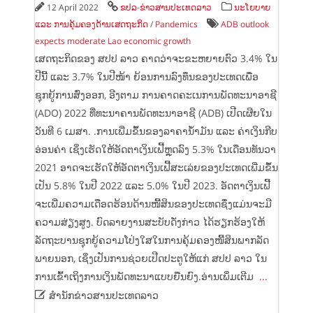
12 April 2022
ຂປລ-ຂ່າວສານປະເທດລາວ
ນະໂຍບາຍ
ແລະ ການຄຸ້ມຄອງດ້ານເສດຖະກິດ
/
Pandemics
ADB outlook
expects moderate Lao economic growth
ເສດຖະກິດຂອງ ສປປ ລາວ ຄາດວ່າຈະຂະຫຍາຍຕົວ 3.4% ໃນ
ປີນີ້ ແລະ 3.7% ໃນປີໜ້າ ຍ້ອນການລົງທຶນຂອງປະເທດເພື່ອ
ຊຸກຍູ້ການສົ່ງອອກ, ອີງຕາມ ການຄາດຄະເນການພັດທະນາອາຊີ
(ADO) 2022 ທີ່ທະນາຄານພັດທະນາອາຊີ (ADB) ເປີດເຜີຍໃນ
ວັນທີ 6 ເມສາ. .ການເພີ່ມຂຶ້ນຂອງລາຄານໍ້າມັນ ແລະ ຄ່າເງິນກີບ
ອ່ອນຄ່າ ເຊິ່ງເຮັດໃຫ້ອັດຕາເງິນເຟີ້ຫຼຸດລົງ 5.3% ໃນເດືອນທັນວາ
2021 ອາດຈະເຮັດໃຫ້ອັດຕາເງິນເຟີ້ສະເລ່ຍຂອງປະເທດເພີ່ມຂຶ້ນ
ເປັນ 5.8% ໃນປີ 2022 ແລະ 5.0% ໃນປີ 2023. ອັດຕາເງິນເຟີ້
ຈະເພີ່ມຄວາມເດືອດຮ້ອນດ້ານໜີ້ສິນຂອງປະເທດຊຶ່ງແມ່ນຈະມີ
ຄວາມສ່ຽງສູງ. ບົດ​ລາຍ​ງານສະບັບດັ່ງກ່າວ ໄດ້​ຮຽກຮ້ອງ​ໃຫ້​
ລັດຖະບານ​ຊຸກຍູ້​ຄວາມ​ໂປ່​ງ​ໃສ​ໃນ​ການ​ຄຸ້ມ​ຄອງ​ໜີ້​ສິນ​ພາກ​ລັດ​
ພາຍ​ນອກ, ​ເຊິ່ງ​ເປັນ​ການ​ຊ່ວຍ​ເປີດ​ປະຕູ​ໃຫ້​ແກ່ ສປປ ລາວ ​ໃນ​
ການ​ເຂົ້າ​ເຖິງ​ການ​ເງິນ​ພັດທະນາ​ແບບ​ຍືນ​ຍົງ.ອ່ານເພິ່ມເຕີມ
...

ສຳນັກຂ່່າວສານປະເທດລາວ