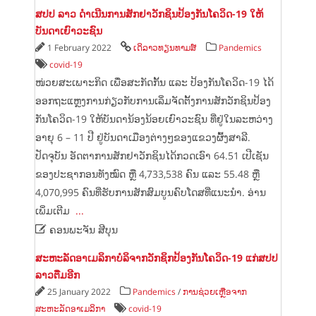
ສປປ ລາວ ດຳເນີນການສັກຢາວັກຊິນປ້ອງກັນໂຄວິດ-19 ໃຫ້
ບັນດາເຍົາວະຊົນ
1 February 2022
ເດິລາວທຽນທາມສ໌
Pandemics
covid-19
ໜ່ວຍສະເພາະກິດ ເພື່ອສະກັດກັ້ນ ແລະ ປ້ອງກັນໂຄວິດ-19 ໄດ້
ອອກຖະແຫຼງການກ່ຽວກັບການເລິ່ມຈັດຕັ້ງການສັກວັກຊິນປ້ອງ
ກັນໂຄວິດ-19 ໃຫ້ບັນດານ້ອງນ້ອຍເຍົາວະຊົນ ທີ່ຢູ່ໃນລະຫວ່າງ
ອາຍຸ 6 – 11 ປີ ຢູ່ບັນດາເມືອງຕ່າງໆຂອງແຂວງຜົ້ງສາລີ.
ປັດຈຸບັນ ອັດຕາການສັກຢາວັກຊິນໄດ້ກວດເອົາ 64.51 ເປີເຊັນ
ຂອງປະຊາກອນທັງໝົດ ຫຼື 4,733,538 ຄົນ ແລະ 55.48 ຫຼື
4,070,995 ຄົນທີ່ຮັບການສັກສົມບູນຄົບໂດສທີ່ແນະນຳ. ອ່ານ
ເພິ່ມເຕີມ
...

ຄອນພະຈັນ ສີບຸນ
ສະຫະລັດອາເມລິກາບໍລິຈາກວັກຊິກປ້ອງກັນໂຄວິດ-19 ແກ່ສປປ
ລາວຕື່ມອີກ
25 January 2022
Pandemics
/
ການຊ່ວຍເຫຼືອຈາກ
ສະຫະລັດອາເມລິກາ
covid-19