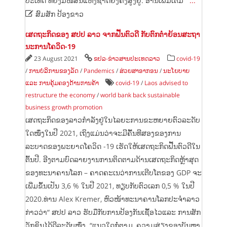
ປະເທດ ທີ່ຍັງມີໜີ້ສິນແຫ່ງຊາດຍັງຄົງສູງຢູ່. ອ່ານເພິ່ມເຕີມ
...

ສົມສັກ ປ້ອງຂາວ
ເສດຖະກິດຂອງ ສປປ ລາວ ຈາກຟື້ນຕົວດີ ກັບຕົກຕ່ຳຍ້ອນສະຖາ
ນະການໂຄວິດ-19
23 August 2021
ຂປລ-ຂ່າວສານປະເທດລາວ
covid-19
/
ການບໍລິການຂອງລັດ
/
Pandemics
/
ສ່ວຍສາອາກອນ
/
ນະໂຍບາຍ
ແລະ ການຄຸ້ມຄອງດ້ານການຄ້າ
covid-19
/
Laos advised to
restructure the economy
/
world bank back sustainable
business growth promotion
ເສດຖະກິດຂອງລາວກໍາລັງຢູ່ໃນໄລຍະການຂະຫຍາຍຕົວລະດັບ
ໃດໜ່ຶງໃນປີ 2021, ເຖິງແມ່ນວ່າຈະມີຄື້ນທີສອງຂອງການ
ລະບາດຂອງພະຍາດໂຄວິດ -19 ເຮັດໃຫ້ເສດຖະກິດຟື້ນຕົວດີໃນ
ຕົ້ນປີ. ອີງຕາມບົດລາຍງານການຕິດຕາມດ້ານເສດຖະກິດຫຼ້າສຸດ
ຂອງທະນາຄານໂລກ – ຄາດຄະເນວ່າການເຕີບໂຕຂອງ GDP ຈະ
ເພີ່ມຂຶ້ນເປັນ 3,6 % ໃນປີ 2021, ທຽບກັບຕົວເລກ 0,5 % ໃນປີ
2020.ທ່ານ Alex Kremer, ຫົວໜ້າທະນາຄານໂລກປະຈຳລາວ
ກ່າວວ່າ“ ສປປ ລາວ ຮັບມືກັບການປ້ອງກັນເຊື້ອໄວແລະ ການສັກ
ວັກຊິນໄດ້ດີລະດັບໜຶ່ງ. “ແນວໃດກໍ່ຕາມ, ຄວາມສ່ຽງຂອງບັນຫາ