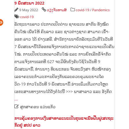
9 ພຶດສະພາ 2022
9 May 2022
ວຽງຈັນທາມສ໌
covid-19
/
Pandemics
covid-19
ລັດຖະບານລາວ ປະກາດເປີດດ່ານ ຊາຍແດນ ສາກົນ ທັງໝົດ
ຄືນໃໝ່ ເພື່ອໃຫ້ ຄົນລາວ ແລະ ຊາວຕ່າງຊາດ ສາມາດ ເຂົ້າ-
ອອກ ລາວ ໄດ້ ຢ່າງເສລີ. ສຳ​ນັກ​ງານ​ນາ​ຍົກ​ລັດ​ຖະ​ມົນ​ຕີ​ໃນ​ວັນ​ທີ
7 ພຶດ​ສະ​ພາ​ນີ້​ໄດ້​ອອກ​ແຈ້ງ​ການ​ປະ​ກາດ​ວ່າ​ຊາຍ​ແດນ​ຈະ​ເປີດ​ຄືນ​
ໃໝ່. ການ​ເປີດ​ປະ​ເທດ​ລາວ​ຄືນ​ໃໝ່​ ແລະ​ ການ​ຍົກ​ເລີກ​ຂໍ້​ຈຳກັດ​
ຕາມ​ແຈ້ງ​ການ​ເລກທີ 627 ຈະ​ມີ​ຜົນ​ບັງຄັບ​ໃຊ້​ໃນ​ວັນ​ທີ 9
ພຶດສະພາ​ນີ້, ທ່ານ​ນາງ ທິບ​ພະ​ກອນ ຈັນທະ​ວົງສາ ຫົວໜ້າ​ກອງ​
ເລຂາ​ຄະນະ​ກຳມະການ​ປ້ອງ​ກັນ​ແລະ​ຄວບ​ຄຸມ​ພະຍາດ​ໂຄ​
ວິດ-19 ກ່າວ​ໃນ​ວັນ​ທີ 9 ພຶດສະພາ​ນີ້.ອ່ານເພິ່ມເຕີມດາວໂຫຼດ
ເອກະສານທາງການໄດ້ດັ່ງຕໍ່ໄປນີ້ >>> ພາສາລາວ ແລະ ອັງກິດ
...

ສຸກສາຄອນ ແວ່ນແກ້ວ
ການ​ຄຸ້ມ​ຄອງ​ການ​ເງິນ​ສາ​ທາ​ລະ​ນະ​ເປັນ​ກຸນແຈ​ເພື່ອ​ຟື້ນ​ຟູ​ເສດ​ຖະ​
ກິດ​ຢູ່ ສ​ປ​ປ ລາວ