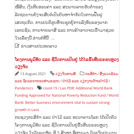
ໜີ້ສິນ, ເງິນກີບອ່ອນຄ່າ ແລະ ສະພາບລາຍຮັບຕໍ່ຳຂອງ
ລັດຖະບານຍັງຈະສືບຕໍ່ເປັນບັນຫາຈຳກັດໃນການຟື້ນຟູ
ເສດຖະກິດ. ການປະຕິຮູບທີ່ຈະຊຸກຍູ້ການລົງທຶນຂອງພາກ
ເອກະຊົນ, ການຈ່າຍພາສີ ແລະ ການຄ້າອາດຈະເຂົ້າມາຊ່ວຍ
ໃນເລື່ອງນີ້.ອ່ານຕໍ່ທີ່ນີ້
...

ຂ່າວສານປະເທດລາວ
ໂຄງການພູມິທັດ ແລະ ຊີວິດການເປັນຢູ່ ໄດ້ໄຂຂື້ນທີ່ນະຄອນຫຼວງ
ວຽງຈັນ
13 August 2021
ວຽງຈັນທາມສ໌
ກະສິກຳ
/
ສິ່ງແວດລ້ອມ
ແລະ ຊັບພະຍາກອນທຳມະຊາດ
/
ປ່າໄມ້ ແລະ ວຽກງານດ້ານປ່າໄມ້
/
Pandemics
covid-19
/
Lao PDR: Additional World Bank
Funding Approved for National Poverty Reduction Fund
/
World
Bank: Better business environment vital to sustain strong
growth in Laos
ກະຊວງກະສິກຳ ແລະ ປ່າໄມ້ ແລະ ທະນາຄານໂລກ ໄດ້ເປີດຕົວ
ໂຄງການພູມິທັດ ແລະ ຊີວິດການເປັນຢູ່ຂື້ນທີ່ນະຄອນຫຼວງ
ວຽງຈັນ ໃນວັນພະຫັດ, ທີ 5 ສິງຫາ ທີ່ຜ່ານມາ ດ້ວຍງົບປະມານ