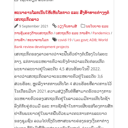
ທະນາຄານໂລກເນັ້ນໃຫ້ເຫັນໂອກາດ ແລະ ສິ່ງທ້າທາຍຕ່າງໆຕໍ່
ເສດຖະກິດລາວ
9 September 2021
ວຽງຈັນທາມສ໌
ນະໂຍບາຍ ແລະ
ການຄຸ້ມຄອງດ້ານເສດຖະກິດ
/
ເສດຖະກິດ ແລະ ການຄ້າ
/
Pandemics
/
ການຄ້າ
/
ທະນາຄານໂລກ
covid-19
/
Lao govt; ADB; World
Bank review development projects
ເສດຖະກິດຂອງລາວຄາດວ່າຈະຟື້ນຕົວຢ່າງຕໍ່ເນື່ອງໃນໄລຍະ
ກາງ, ແຕ່ການຂະຫຍາຍຕົວຈະຍັງຕໍ່າກວ່າລະດັບກ່ອນເກີດ
ພະຍາດລະບາດຢູ່ໃນລະດັບ 4,5 ສ່ວນຮ້ອຍໃນປີ 2022.
ຄາດວ່າເສດຖະກິດລາວຈະຂະຫຍາຍຕົວຢູ່ໃນລະດັບ 3,6
ສ່ວນຮ້ອຍ, ຫຼຸດລົງຈາກການເຕີບໂຕ 4 ສ່ວນຮ້ອຍທີ່ຄາດການໄວ້
ໃນເດືອນມີນາ 2021.ຄວາມສ່ຽງຕົ້ນຕໍທີ່ສາມາດຂັດຂວາງການ
ຂະຫຍາຍຕົວຂອງເສດຖະກິດຢູ່ໃນລາວລວມມີການເຕີບໂຕຊ້າ
ລົງຕໍ່ກັບຄູ່ຮ່ວມມື ແລະ ການຊັກຊ້າໃນການເຜີຍແຜ່ໂຄງການສັກ
ຢາກັນພະຍາດຢູ່ໃນພາກພື້ນດ້ວຍມາດຕະການການລະບາດ
ຂອງຊຸມຊົນ ລວມໄປເຖິງບັນຫາສະພາບຄ່ອງຂອງເງິນຕາຕ່າງ