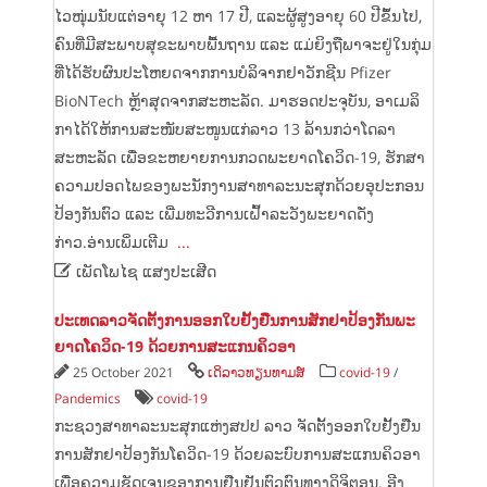
ໄວໜຸ່ມນັບແຕ່ອາຍຸ 12 ຫາ 17 ປີ, ແລະຜູ້ສູງອາຍຸ 60 ປີຂຶ້ນໄປ,
ຄົນທີ່ມີສະພາບສຸຂະພາບພື້ນຖານ ແລະ ແມ່ຍິງຖືພາຈະຢູ່ໃນກຸ່ມ
ທີ່ໄດ້ຮັບຜົນປະໂຫຍດຈາກການບໍລິຈາກຢາວັກຊີນ Pfizer
BioNTech ຫຼ້າສຸດຈາກສະຫະລັດ. ມາ​ຮອດ​ປະຈຸ​ບັນ, ອາ​ເມ​ລິ​
ກາ​ໄດ້​ໃຫ້ການ​ສະໜັບສະໜູນ​ແກ່​ລາວ 13 ລ້ານ​ກວ່າ​ໂດ​ລາ​
ສະຫະລັດ ​ເພື່ອ​ຂະຫຍາຍ​ການ​ກວດ​ພະຍາດ​ໂຄ​ວິດ-19, ຮັກສາ​
ຄວາມ​ປອດ​ໄພ​ຂອງ​ພະນັກງານ​ສາທາລະນະ​ສຸກ​ດ້ວຍ​ອຸປະກອນ​
ປ້ອງ​ກັນ​ຕົວ ແລະ ​ເພີ່ມ​ທະວີ​ການ​ເຝົ້າ​ລະວັງ​ພະຍາດດັ່ງ
ກ່າວ.ອ່ານເພິ່ມເຕີມ
...

ເພັດໂພໄຊ ແສງປະເສີດ
ປະເທດລາວຈັດຕັ້ງການອອກໃບຢັ້ງຢືນການສັກຢາປ້ອງກັນພະ
ຍາດໂຄວິດ-19 ດ້ວຍການສະແກນຄິວອາ
25 October 2021
ເດິລາວທຽນທາມສ໌
covid-19
/
Pandemics
covid-19
ກະຊວງສາທາລະນະສຸກແຫ່ງສປປ ລາວ ຈັດຕັ້ງອອກໃບຢັ້ງຢືນ
ການສັກຢາປ້ອງກັນໂຄວິດ-19 ດ້ວຍລະບົບການສະແກນຄິວອາ
ເພື່ອຄວາມຊັດເຈນຂອງການຢືນຢັນຕົວຕົນທາງດິຈິຕອນ. ອີງ