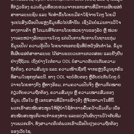
ທີ່ກ່ຽວຂ້ອງ ແມ່ນຂໍ້ມູນທີ່ຮວບຮວມຈາກເອກະສານທີ່ມີການເຜີຍແຜ່ຕໍ່
ສາທາລະນະຊົນ ແລະ ຈັດທຳຂຶ້ນໂດຍບມີຄ່າໃຊ້ຈ່າຍໃດໆ ໂດຍມີ
ຈຸດປະສົງເພື່ອເປັນແຫຼ່ງຂໍ້ມູນທົ່ວໄປເທົ່ານັ້ນ. ເຊິ່ງມັນບໍ່ແມ່ນການວິໃຈ
ທາງການຄ້າ ຫຼື ໂດເມນທີ່ຈັດການໂດຍໜ່ວຍງານຂອງລັດ ຫຼື ໜ່ວຍ
ງານລະຫວ່າງລັດຖະບານໃດໆ ແຕ່ເປັນການຈັດການໃນຖານະກຸ່ມ
ຂໍ້ມູນເປີດ/ ຄວາມຮູ້ເປີດ ໂດຍພາກເອກະຊົນທີ່ບໍ່ຫວັງຜົນກຳໄລ. ຂໍ້ມູນ
ທີ່ເຜີຍແຜ່ຕໍ່ສາທາລະນະ ໄດ້ຜ່ານຂະບວນການກວດສອບ ແລະຢັ້ງຢືນ
ຢ່າງຖີ່ຖ້ວນ. ເຖິງຢ່າງໃດກໍຕາມ ODL ບໍ່ສາມາດຮັບປະກັນຄວາມ
ຖືກຕ້ອງ, ຄວາມສົມບູນ ແລະ ຄວາມໜ້າເຊື່ອຖື ຈາກແຫຼ່ງຂໍ້ມູນບຸກຄົນ
ທີສາມໃນທຸກໆກໍລະນີ. ທາງ ODL ຈະບໍ່ຮັບຮອງ ຫຼືຮັບປະກັນໃດໆ ບໍ່
ວ່າຈະໂດຍທາງກົງ ຫຼືທາງອ້ອມ, ຕາມຄວາມເປັນຈິງ ຫຼືຕາມກົດໝາຍ
ກ່ຽວກັບຄວາມຖືກຕ້ອງ, ຄວາມສົມບູນ ຫຼື ຄວາມເໝາະສົມຂອງ
ຂໍ້ມູນ, ເນື້ອໃນ ຫຼື ເອກະສານທີ່ມີການອ້າງອີງ ຫຼືຈັດຫາມາໃນທີ່ນີ້.
ພວກເຮົາສະໜັບສະໜູນໃຫ້ຜູ້ນຳໃຊ້ທຳການຄົ້ນຄວ້າເພີ່ມເຕີມ ເພື່ອ
ສະໜັບສະໜູນກິດຈະກຳຂອງທ່ານ ແລະແບ່ງປັນຜົນງານວິໄຈກັບທີມ
ງານພວກເຮົາ, ທັງສາມາດຕິດຕໍ່ພວກເຮົາເພື່ອປັບປຸງຄວາມຖືກຕ້ອງ
ຂອງເວັບໄຊ.