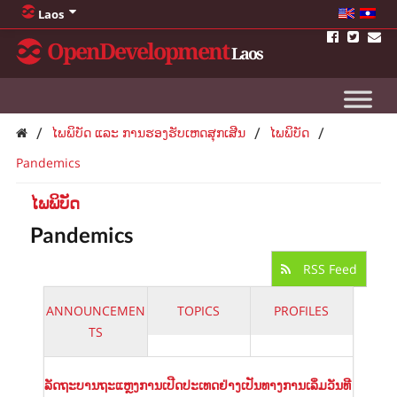
Laos
OpenDevelopment
Laos
/
/
/
ໄພພິບັດ ແລະ ການຮອງຮັບເຫດສຸກເສີນ
ໄພພິບັດ
Pandemics
ໄພພິບັດ
Pandemics
RSS Feed
ANNOUNCEMEN
TOPICS
PROFILES
TS
ລັດຖະບານຖະແຫຼງການເປີດປະເທດຢ່າງເປັນທາງການເລິ່ມວັນທີ