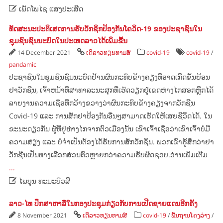

ເພັດໂພໄຊ ແສງປະເສີດ
ທັດສະນະປະຕິເສດການຮັບວັກຊິກປ້ອງກັນໂຄວິດ-19 ຂອງປະຊາຊົນໃນ
ຊຸມຊົນຊົນນະບົດໃນປະເທດລາວໄດ້ເພິ່ມຂື້ນ
14 December 2021
ເດິລາວທຽນທາມສ໌
covid-19
covid-19
/
pandamic
ປະຊາຊົນໃນຊຸມຊົນຊົນນະບົດຢ້ານຜົນກະທົບຂ້າງຄຽງທີ່ອາດເກີດຂຶ້ນຍ້ອນ
ຢາວັກຊີນ, ເຈົ້າຫນ້າທີ່ສາທາລະນະສຸກທີ່ເຮັດວຽກຢູ່ເຂດຫ່າງໄກສອກຫຼີກໄດ້
ລາຍງານຄວາມເຊື່ອທີ່ກວ້າງຂວາງວ່າຜົນກະທົບຂ້າງຄຽງຈາກວັກຊີນ
Covid-19 ແລະ ການສັກຢາປ້ອງກັນອື່ນໆສາມາດເຮັດໃຫ້ເສຍຊີວິດໄດ້. ​ໃນ​
ຂະນະ​ດຽວ​ກັນ ຜູ້​ທີ່ຢູ່​ຫ່າງ​ໄກ​ຈາກ​ຕົວ​ເມືອງນັ້ນ ​ເຂົາ​ເຈົ້າ​ເຊື່ອ​ວ່າ​ເຂົາ​ເຈົ້າ​ບໍ່​ມີ​
ຄວາມ​ສ່ຽງ ​ແລະ ​ບໍ່​ຈຳ​ເປັນ​ຕ້ອງ​ໄດ້​ຮັບ​ການ​ສັກ​ວັກ​ຊິນ. ພວກເຂົາຮູ້ສຶກວ່າຢາ
ວັກຊີນເປັນທາງເລືອກສ່ວນຕົວຫຼາຍກວ່າຄວາມຮັບຜິດຊອບ.ອ່ານເພິ່ມເຕີມ
...

ໄພບູນ ທະນະບົວສີ
ລາວ-ໄທ ປຶກສາຫາລືໃນກອງປະຊຸມກ່ຽວກັບການເປີດຊາຍແດນອີກຄັ້ງ
8 November 2021
ເດິລາວທຽນທາມສ໌
covid-19
/
ພື້ນຖານໂຄງລ່າງ
/