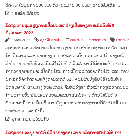
ວິດ-19 ​ໃນ​ມູນ​ຄ່າ 500,000 ກີບ (ປະມານ 30 USD).ອ່ານເພິ່ມເຕີມ
...

ພອນທຳ ວິຊັບຮະ
ລັດຖະບານຖະແຫຼງການເປີດປະເທດຢ່າງເປັນທາງການເລິ່ມວັນທີ 9
ພຶດສະພາ 2022
9 May 2022
ວຽງຈັນທາມສ໌
covid-19
/
Pandemics
covid-19
ລັດຖະບານລາວ ປະກາດເປີດດ່ານ ຊາຍແດນ ສາກົນ ທັງໝົດ ຄືນໃໝ່ ເພື່ອ
ໃຫ້ ຄົນລາວ ແລະ ຊາວຕ່າງຊາດ ສາມາດ ເຂົ້າ-ອອກ ລາວ ໄດ້ ຢ່າງເສລີ.
ສຳ​ນັກ​ງານ​ນາ​ຍົກ​ລັດ​ຖະ​ມົນ​ຕີ​ໃນ​ວັນ​ທີ 7 ພຶດ​ສະ​ພາ​ນີ້​ໄດ້​ອອກ​ແຈ້ງ​ການ​ປະ​
ກາດ​ວ່າ​ຊາຍ​ແດນ​ຈະ​ເປີດ​ຄືນ​ໃໝ່. ການ​ເປີດ​ປະ​ເທດ​ລາວ​ຄືນ​ໃໝ່​ ແລະ​ ການ​
ຍົກ​ເລີກ​ຂໍ້​ຈຳກັດ​ຕາມ​ແຈ້ງ​ການ​ເລກທີ 627 ຈະ​ມີ​ຜົນ​ບັງຄັບ​ໃຊ້​ໃນ​ວັນ​ທີ 9
ພຶດສະພາ​ນີ້, ທ່ານ​ນາງ ທິບ​ພະ​ກອນ ຈັນທະ​ວົງສາ ຫົວໜ້າ​ກອງ​ເລຂາ​ຄະນະ​
ກຳມະການ​ປ້ອງ​ກັນ​ແລະ​ຄວບ​ຄຸມ​ພະຍາດ​ໂຄ​ວິດ-19 ກ່າວ​ໃນ​ວັນ​ທີ 9
ພຶດສະພາ​ນີ້.ອ່ານເພິ່ມເຕີມດາວໂຫຼດເອກະສານທາງການໄດ້ດັ່ງຕໍ່ໄປນີ້ >>>
ພາສາລາວ ແລະ ອັງກິດ
...

ສຸກສາຄອນ ແວ່ນແກ້ວ
ລັດຖະບານອະນຸຍາດໃຫ້ຂໍວີຊາທາງອອນລາຍ ເພື່ອການສະກັດກັ້ນການ