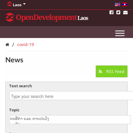
Laos
OpenDevelopment
Laos
/
covid-19
News
RSS Feed
Text search
Topic