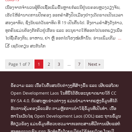
ເນື່ອງຈາກຈຳນວນຜູ້ຕິດເຊື້ອເພິ່ມຂື້ນຫຼາຍກໍລະນີຢູ່ນະຄອນຫຼວງວຽງຈັນ,
ເຮັດໃຫ້ອຳນາດການປົກຄອງ ອອກຄຳສັ່ງປິດເມືອງຢ່າງເດັດຂາດເປັນເວລາ
ສອງອາທິດ, ຊຶ່ງນັບແຕ່ວັນອາທິດ ທີ 19 ເປັນຕົ້ນໄປ. ອີງຕາມຄຳສັ່ງດັ່ງກ່າວ,
ທຸກຄົນແມ່ນຕ້ອງກັກຕົວຢູ່ເຮືອນ ແລະ ອະນຸຍາດໃຫ້ອອກໄປນອກພຽງເພື່ອ
ໄປຊື້ເຄື່ອງກິນ, ອາຫານ, ຢາ ຫຼື ອອກໄປໂຮງໝໍເທົ່ານັ້ນ. ອ່ານເພິ່ມເຕີມ
...

ເຊບັດຕຽນ ສະຕັນໂກ
Page 1 of 7
1
2
3
…
7
Next »
ຂໍ້ຄວາມ ແລະ ເນື້ອໃນຕົ້ນສະບັບຕ່າງໆທີ່ສ້າງຂຶ້ນ ແລະ ເຜີຍແຜ່ໂດຍ
Open Development Laos ໃນທີ່ນີ້ໄດ້ຮັບອະນຸຍາດພາຍໃຕ້ CC
BY-SA 4.0. ບົດສະຫຼຸບຂ່າວຕ່າງໆ ແມ່ນນຳມາຈາກແຫຼ່ງຂໍ້ມູນທີ່ໄດ້
ຮັບການຄຸ້ມຄອງລິຂະສິດ ຕາມຫຼັກການນຳໃຊ້ຂໍ້ມູນທີ່ເປັນທຳ. ເນື້ອ
ຫາໃນເວັບໄຊ Open Development Laos (ODL) ແລະ ຖານຂໍ້ມູນ
ທີ່ກ່ຽວຂ້ອງ ແມ່ນຂໍ້ມູນທີ່ຮວບຮວມຈາກເອກະສານທີ່ມີການເຜີຍແຜ່ຕໍ່
ສາທາລະນະຊົນ ແລະ ຈັດທຳຂຶ້ນໂດຍບມີຄ່າໃຊ້ຈ່າຍໃດໆ ໂດຍມີ