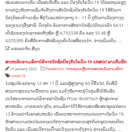
ໜ່ວຍສະເພາະກິດ ເພື່ອສະກັດກັ້ນ ແລະ ປ້ອງກັນໂຄວິດ-19 ໄດ້ອອກຖະແຫຼງ
ການກ່ຽວກັບການເລິ່ມຈັດຕັ້ງການສັກວັກຊິນປ້ອງກັນໂຄວິດ-19 ໃຫ້ບັນດາ
ນ້ອງນ້ອຍເຍົາວະຊົນ ທີ່ຢູ່ໃນລະຫວ່າງອາຍຸ 6 – 11 ປີ ຢູ່ບັນດາເມືອງຕ່າງໆ
ຂອງແຂວງຜົ້ງສາລີ. ປັດຈຸບັນ ອັດຕາການສັກຢາວັກຊິນໄດ້ກວດເອົາ 64.51
ເປີເຊັນຂອງປະຊາກອນທັງໝົດ ຫຼື 4,733,538 ຄົນ ແລະ 55.48 ຫຼື
4,070,995 ຄົນທີ່ຮັບການສັກສົມບູນຄົບໂດສທີ່ແນະນຳ. ອ່ານເພິ່ມເຕີມ
...

ຄອນພະຈັນ ສີບຸນ
ສະຫະລັດອາເມລິກາບໍລິຈາກວັກຊິກປ້ອງກັນໂຄວິດ-19 ແກ່ສປປ ລາວຕື່ມອີກ
25 January 2022
Pandemics
/
ການຊ່ວຍເຫຼືອຈາກສະຫະລັດອາເມລິກາ
covid-19
ໄວໜຸ່ມນັບແຕ່ອາຍຸ 12 ຫາ 17 ປີ, ແລະຜູ້ສູງອາຍຸ 60 ປີຂຶ້ນໄປ, ຄົນທີ່ມີ
ສະພາບສຸຂະພາບພື້ນຖານ ແລະ ແມ່ຍິງຖືພາຈະຢູ່ໃນກຸ່ມທີ່ໄດ້ຮັບຜົນ
ປະໂຫຍດຈາກການບໍລິຈາກຢາວັກຊີນ Pfizer BioNTech ຫຼ້າສຸດຈາກ
ສະຫະລັດ. ມາ​ຮອດ​ປະຈຸ​ບັນ, ອາ​ເມ​ລິ​ກາ​ໄດ້​ໃຫ້ການ​ສະໜັບສະໜູນ​ແກ່​ລາວ
13 ລ້ານ​ກວ່າ​ໂດ​ລາ​ສະຫະລັດ ​ເພື່ອ​ຂະຫຍາຍ​ການ​ກວດ​ພະຍາດ​ໂຄ​ວິດ-19,
ຮັກສາ​ຄວາມ​ປອດ​ໄພ​ຂອງ​ພະນັກງານ​ສາທາລະນະ​ສຸກ​ດ້ວຍ​ອຸປະກອນ​ປ້ອງ​
ກັນ​ຕົວ ແລະ ​ເພີ່ມ​ທະວີ​ການ​ເຝົ້າ​ລະວັງ​ພະຍາດດັ່ງກ່າວ.ອ່ານເພິ່ມເຕີມ
...