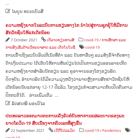
...

ໄພບູນ ທະນະບົວສີ
ຄວາມຫຍຸ້ງຍາກໃນລະບົບການຮຽນທາງໄກ ນຳໄປສູ່ການຊຸກຍູ້ໃຫ້ມີການ
ສັກວັກຊິນໃຫ້ແກ່ເດັກນ້ອຍ
7 October 2021
ເດິລາວທຽນທາມສ໌
covid-19
/
ການສຶກສາ ແລະ
ການສົ່ງເສີມດ້ານວິທະຍາສາດ ແລະ ເຕັກໂນໂນຊີ
covid-19
ການເຂົ້າເຖິງລະບົບອິນເຕີເນັດທີ່ຕ່ຳ ແລະ ບັນຫາອື່ນໆ ລວມທັງຂໍ້ຈຳກັດທາງ
ດ້ານງົບປະມານ ໄດ້ເຮັດໃຫ້ການຫັນປ່ຽນໄປເປັນການຮຽນອອນລາຍເກີດ
ຄວາມຫຍຸ້ງຍາກສຳລັບນັກຮຽນ ແລະ ຄູອາຈານຂອງໂຮງຮຽນລັດ.
ປັດຈຸບັນ, ອຳນາດລັດໄດ້ມີຄວາມມຸ່ງຫວັງວ່າພາຍຫຼັງການສັກຢາວັກຊິນໃຫ້
ເດັກນ້ອຍນັບແຕ່ອາຍຸ 12-17 ປີແລ້ວ, ໂຮງຮຽນກໍຈະສາມາດກັບເປີດຄືນຕາມ
ປົກກະຕິໄດ້. ອ່ານເພິ່ມເຕີມ
...

ລັດສະໝີ ພອນວິໄລ
ປະເທດລາວອອກມາດຕະການເຄັ່ງຄັດຕໍ່ບັນຫາການແຜ່ລະບາດຂອງພະ
ຍາດໂຄວິດ-19 ສືບເນື່ອງຈາກຕົວເລກທີ່ສູງຂື້ນ
22 September 2021
ເດິດີໂປລແມັດ
covid-19
/
Pandemics
covid-19