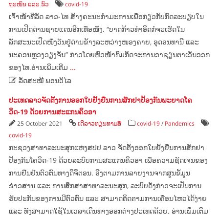
ຖະໜົນ ແລະ ຂົວ
covid-19
ເຈົ້າໜ້າທີ່ລັດ ລາວ-ໄທ ສ້າງຄະນະກຳມະການເພື່ອກ່ຽວກັບກົດລະບຽບໃນ
ການເປີດດ່ານຊາຍແດນອີກເທື່ອໜຶ່ງ. “ບາດກ້າວທຳອິດກໍຈະເຮັດໃນ
ລັກສະນະເປີດໜຶ່ງວັນຢູ່ດ່ານຂ້າງລະຫວ່າງໜອງຄາຍ, ອຸດອນທານີ ແລະ
ນະຄອນຫຼວງວຽງຈັນ” ກ່າວໂດຍຫົວໜ້າກົມກິດຈະການອາຊຽນຕາເວັນອອກ
ຂອງໄທ.ອ່ານເພິ່ມເຕີມ
...

ລັດສະໝີ ພອນວິໄລ
ປະເທດລາວຈັດຕັ້ງການອອກໃບຢັ້ງຢືນການສັກຢາປ້ອງກັນພະຍາດໂຄ
ວິດ-19 ດ້ວຍການສະແກນຄິວອາ
25 October 2021
ເດິລາວທຽນທາມສ໌
covid-19
/
Pandemics
covid-19
ກະຊວງສາທາລະນະສຸກແຫ່ງສປປ ລາວ ຈັດຕັ້ງອອກໃບຢັ້ງຢືນການສັກຢາ
ປ້ອງກັນໂຄວິດ-19 ດ້ວຍລະບົບການສະແກນຄິວອາ ເພື່ອຄວາມຊັດເຈນຂອງ
ການຢືນຢັນຕົວຕົນທາງດິຈິຕອນ. ອີງຕາມການລາຍງານຈາກສູນຂໍ້ມູນ
ຂ່າວສານ ແລະ ການສຶກສາສາທາລະນະສຸກ, ລະບົບດັ່ງກ່າວຈະເປັນການ
ຮັບປະກັນຂອງການມີຕົວຕົນ ແລະ ສາມາດຕິດຕາມການເຄື່ອນໄຫວໄດ້ງ່າຍ
ແລະ ທັງສາມາດໃຊ້ໃນເວລາເດີນທາງອອກຕ່າງປະເທດດ້ວຍ. ອ່ານເພິ່ມເຕີມ