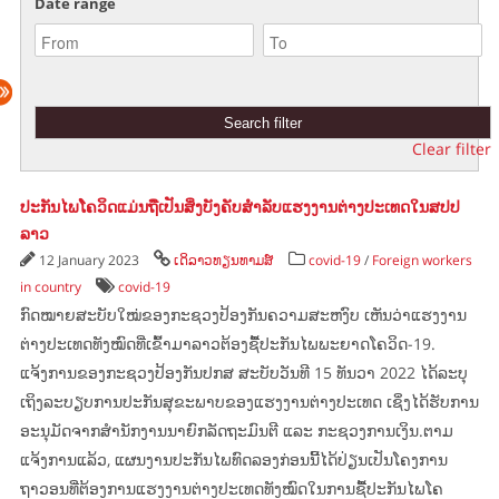
Date range
Clear filter
ປະກັນໄພໂຄວິດແມ່ນຖືເປັນສິ່ງບັງຄັບສຳລັບແຮງງານຕ່າງປະເທດໃນສປປ
ລາວ
12 January 2023
ເດິລາວທຽນທາມສ໌
covid-19
/
Foreign workers
in country
covid-19
ກົດໝາຍສະບັບໃໝ່ຂອງກະຊວງປ້ອງກັນຄວາມສະຫງົບ ເຫັນວ່າແຮງງານ
ຕ່າງປະເທດທັງໝົດທີ່ເຂົ້າມາລາວຕ້ອງຊື້ປະກັນໄພພະຍາດໂຄວິດ-19.
ແຈ້ງການຂອງກະຊວງປ້ອງກັນປກສ ສະບັບວັນທີ 15 ທັນວາ 2022 ໄດ້ລະບຸ
ເຖິງລະບຽບການປະກັນສຸຂະພາບຂອງແຮງງານຕ່າງປະເທດ ເຊິ່ງໄດ້ຮັບການ
ອະນຸມັດຈາກສໍານັກງານນາຍົກລັດຖະມົນຕີ ແລະ ກະຊວງການເງິນ.ຕາມ​
ແຈ້ງ​ການ​ແລ້ວ, ແຜນ​ງານ​ປະກັນ​ໄພ​ທົດ​ລອງ​ກ່ອນ​ນີ້​ໄດ້​ປ່ຽນ​ເປັນ​ໂຄງການ​
ຖາວອນ​ທີ່​ຕ້ອງການ​ແຮງ​ງານ​ຕ່າງປະ​ເທດ​ທັງ​ໝົດ​ໃນ​ການ​ຊື້​ປະກັນ​ໄພ​ໂຄ​