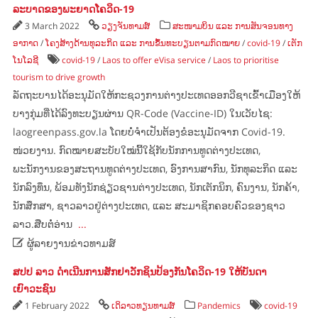
ລະບາດຂອງພະຍາດໂຄວິດ-19
3 March 2022
ວຽງຈັນທາມສ໌
ສະໜາມບິນ ແລະ ການສັນຈອນທາງ
ອາກາດ
/
ໂຄງສ້າງດ້ານທຸລະກິດ ແລະ ການຂຶ້ນທະບຽນຕາມກົດໝາຍ
/
covid-19
/
ເຕັກ
ໂນໂລຊີ
covid-19
/
Laos to offer eVisa service
/
Laos to prioritise
tourism to drive growth
ລັດຖະບານ​ໄດ້​ອະນຸມັດ​ໃຫ້​ກະຊວງ​ການ​ຕ່າງປະ​ເທດ​ອອກ​ວີ​ຊາ​ເຂົ້າ​ເມືອງ​ໃຫ້​
ບາງ​ກຸ່ມ​ທີ່​ໄດ້​ລົງທະບຽນ​ຜ່ານ QR-Code (Vaccine-ID) ​ໃນ​ເວັບ​ໄຊ:
laogreenpass.gov.la ​ໂດຍ​ບໍ່​ຈຳ​ເປັນ​ຕ້ອງ​ຂໍ​ອະນຸມັດ​ຈາກ Covid-19.
ໜ່ວຍ​ງານ. ກົດໝາຍ​ສະບັບ​ໃໝ່​ນີ້​ໃຊ້​ກັບ​ນັກ​ການ​ທູດ​ຕ່າງປະ​ເທດ,
ພະນັກງານ​ຂອງ​ສະຖານທູດ​ຕ່າງປະ​ເທດ, ອົງການ​ສາກົນ, ນັກທຸລະກິດ ​ແລະ
ນັກ​ລົງທຶນ, ພ້ອມ​ທັງ​ນັກ​ຊ່ຽວຊານ​ຕ່າງປະ​ເທດ, ນັກ​ເຕັກນິກ, ຄົນ​ງານ, ນັກ​ຄ້າ,
ນັກ​ສຶກສາ, ຊາວ​ລາວ​ຢູ່​ຕ່າງປະ​ເທດ, ​ແລະ ສະມາຊິກ​ຄອບຄົວ​ຂອງ​ຊາວ​
ລາວ.ສືບຕໍ່ອ່ານ
...

ຜູ້ລາຍງານຂ່າວທາມສ໌
ສປປ ລາວ ດຳເນີນການສັກຢາວັກຊິນປ້ອງກັນໂຄວິດ-19 ໃຫ້ບັນດາ
ເຍົາວະຊົນ
1 February 2022
ເດິລາວທຽນທາມສ໌
Pandemics
covid-19