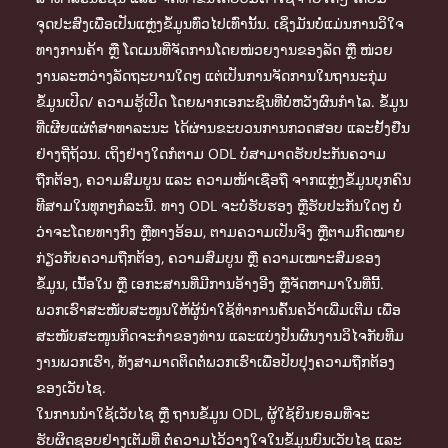
ຈຸດປະສົງເພື່ອເປັນແຫຼ່ງຂໍ້ມູນທົ່ວໄປເທົ່ານັ້ນ. ເຊິ່ງມັນບໍ່ແມ່ນການວິໃຈ
ທາງການຄ້າ ຫຼື ໂດເມນທີ່ຈັດການໂດຍໜ່ວຍງານຂອງລັດ ຫຼື ໜ່ວຍ
ງານລະຫວ່າງລັດຖະບານໃດໆ ແຕ່ເປັນການຈັດການໃນຖານະກຸ່ມ
ຂໍ້ມູນເປີດ/ ຄວາມຮູ້ເປີດ ໂດຍພາກເອກະຊົນທີ່ບໍ່ຫວັງຜົນກຳໄລ. ຂໍ້ມູນ
ທີ່ເຜີຍແຜ່ຕໍ່ສາທາລະນະ ໄດ້ຜ່ານຂະບວນການກວດສອບ ແລະຢັ້ງຢືນ
ຢ່າງຖີ່ຖ້ວນ. ເຖິງຢ່າງໃດກໍຕາມ ODL ບໍ່ສາມາດຮັບປະກັນຄວາມ
ຖືກຕ້ອງ, ຄວາມສົມບູນ ແລະ ຄວາມໜ້າເຊື່ອຖື ຈາກແຫຼ່ງຂໍ້ມູນບຸກຄົນ
ທີສາມໃນທຸກໆກໍລະນີ. ທາງ ODL ຈະບໍ່ຮັບຮອງ ຫຼືຮັບປະກັນໃດໆ ບໍ່
ວ່າຈະໂດຍທາງກົງ ຫຼືທາງອ້ອມ, ຕາມຄວາມເປັນຈິງ ຫຼືຕາມກົດໝາຍ
ກ່ຽວກັບຄວາມຖືກຕ້ອງ, ຄວາມສົມບູນ ຫຼື ຄວາມເໝາະສົມຂອງ
ຂໍ້ມູນ, ເນື້ອໃນ ຫຼື ເອກະສານທີ່ມີການອ້າງອີງ ຫຼືຈັດຫາມາໃນທີ່ນີ້.
ພວກເຮົາສະໜັບສະໜູນໃຫ້ຜູ້ນຳໃຊ້ທຳການຄົ້ນຄວ້າເພີ່ມເຕີມ ເພື່ອ
ສະໜັບສະໜູນກິດຈະກຳຂອງທ່ານ ແລະແບ່ງປັນຜົນງານວິໄຈກັບທີມ
ງານພວກເຮົາ, ທັງສາມາດຕິດຕໍ່ພວກເຮົາເພື່ອປັບປຸງຄວາມຖືກຕ້ອງ
ຂອງເວັບໄຊ.
ໃນການນຳໃຊ້ເວັບໄຊ ຫຼື ຖານຂໍ້ມູນ ODL, ຜູ້ໃຊ້ຍິນຍອມທີ່ຈະ
ຮັບຜິດຊອບຢ່າງເຕັມທີ່ ຕໍ່ຄວາມໄວ້ວາງໃຈໃນຂໍ້ມູນບົນເວັບໄຊ ແລະ