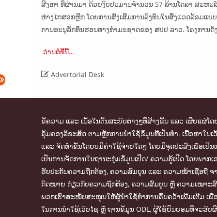
ສິງຫາ ທີ່ຜ່ານມາ ດ້ວຍງົບປະມານຈຳນວນ 57 ລ້ານໂດລາ ສະຫະລັ
ຫ່າງໄກສອກຫຼີກ ໂດຍການສົ່ງເສີມການລົງທຶນໃນສິ່ງແວດລ້ອມແບບ
ການອະນຸລັກທຶນຮອນທາງທຳມະຊາດຂອງ ສປປ ລາວ. ໂຄງການດັ່ງກ່າວ
ອ່ານຕໍ່ທີ່ນີ້…

Advertorial Desk
ຂໍ້ຄວາມ ແລະ ເນື້ອໃນຕົ້ນສະບັບຕ່າງໆທີ່ສ້າງຂຶ້ນ ແລະ ເຜີຍແຜ່
ຄຸ້ມຄອງລິຂະສິດ ຕາມຫຼັກການນຳໃຊ້ຂໍ້ມູນທີ່ເປັນທຳ. ເນື້ອຫາ
ແລະ ຈັດທຳຂຶ້ນໂດຍບມີຄ່າໃຊ້ຈ່າຍໃດໆ ໂດຍມີຈຸດປະສົງເພື່ອເປັນແ
ເປັນການຈັດການໃນຖານະກຸ່ມຂໍ້ມູນເປີດ/ ຄວາມຮູ້ເປີດ ໂດຍພາກເອກ
ຮັບປະກັນຄວາມຖືກຕ້ອງ, ຄວາມສົມບູນ ແລະ ຄວາມໜ້າເຊື່ອຖື ຈາກແ
ກົດໝາຍ ກ່ຽວກັບຄວາມຖືກຕ້ອງ, ຄວາມສົມບູນ ຫຼື ຄວາມເໝາະສົມຂອງຂ
ພວກເຮົາສະໜັບສະໜູນໃຫ້ຜູ້ນຳໃຊ້ທຳການຄົ້ນຄວ້າເພີ່ມເຕີມ ເພ
ໃນການນຳໃຊ້ເວັບໄຊ ຫຼື ຖານຂໍ້ມູນ ODL, ຜູ້ໃຊ້ຍິນຍອມທີ່ຈະຮັບ