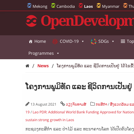
Mekong
Cambodia
Laos
Myanmar
Th
OpenDevelopm
Home
COVID-19
SDGs
Top
Programmes
/
/
News
ໂຄງການພູມິທັດ ແລະ ຊີວິດການເປັນຢູ່ ໄດ້ໄຂຂ
ໂຄງການພູມິທັດ ແລະ ຊີວິດການເປັນຢູ່
13 August 2021
ວຽງຈັນທາມສ໌
ກະສິກຳ
/
ສິ່ງແວດລ້ອມ 
19
/
Lao PDR: Additional World Bank Funding Approved for Nation
sustain strong growth in Laos
ກະຊວງກະສິກຳ ແລະ ປ່າໄມ້ ແລະ ທະນາຄານໂລກ ໄດ້ເປີດຕົວໂຄງການ