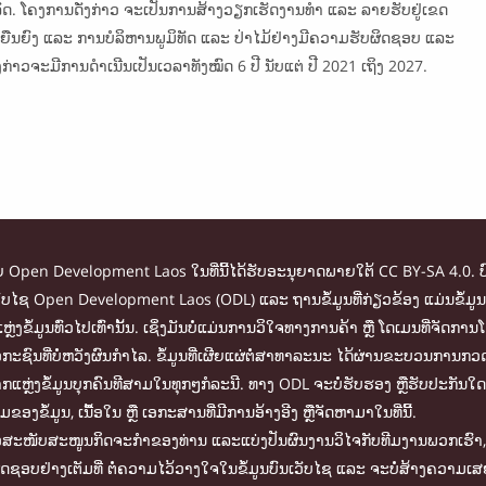
ດ. ໂຄງການດັ່ງກ່າວ ຈະເປັນການສ້າງວຽກເຮັດງານທຳ ແລະ ລາຍຮັບຢູ່ເຂດ
ຍືນຍົງ ແລະ ການບໍລິຫານພູມິທັດ ແລະ ປ່າໄມ້ຢ່າງມີຄວາມຮັບຜິດຊອບ ແລະ
ຈະມີການດຳເນີນເປັນເວລາທັງໝົດ 6 ປີ ນັບແຕ່ ປີ 2021 ເຖິງ 2027.
ໂດຍ Open Development Laos ໃນທີ່ນີ້ໄດ້ຮັບອະນຸຍາດພາຍໃຕ້ CC BY-SA 4.0. ບ
ໃນເວັບໄຊ Open Development Laos (ODL) ແລະ ຖານຂໍ້ມູນທີ່ກ່ຽວຂ້ອງ ແມ່ນຂໍ
ຫຼ່ງຂໍ້ມູນທົ່ວໄປເທົ່ານັ້ນ. ເຊິ່ງມັນບໍ່ແມ່ນການວິໃຈທາງການຄ້າ ຫຼື ໂດເມນທີ່
ະຊົນທີ່ບໍ່ຫວັງຜົນກຳໄລ. ຂໍ້ມູນທີ່ເຜີຍແຜ່ຕໍ່ສາທາລະນະ ໄດ້ຜ່ານຂະບວນການກວດ
ຫຼ່ງຂໍ້ມູນບຸກຄົນທີສາມໃນທຸກໆກໍລະນີ. ທາງ ODL ຈະບໍ່ຮັບຮອງ ຫຼືຮັບປະກັນໃດ
ໍ້ມູນ, ເນື້ອໃນ ຫຼື ເອກະສານທີ່ມີການອ້າງອີງ ຫຼືຈັດຫາມາໃນທີ່ນີ້.
ື່ອສະໜັບສະໜູນກິດຈະກຳຂອງທ່ານ ແລະແບ່ງປັນຜົນງານວິໄຈກັບທີມງານພວກເຮົາ, ທ
ຜິດຊອບຢ່າງເຕັມທີ່ ຕໍ່ຄວາມໄວ້ວາງໃຈໃນຂໍ້ມູນບົນເວັບໄຊ ແລະ ຈະບໍ່ສ້າງຄວາມເ