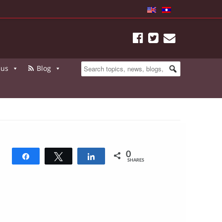
 us
Blog
0
Share
Tweet
Share
SHARES