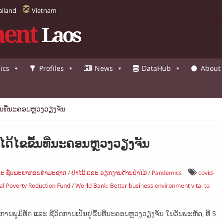
ailand
Vietnam
ent
Laos
ics
Profiles
News
DataHub
About
ື້ນທີ່ນະຄອນຫຼວງວຽງຈັນ
 ໄດ້ໄຂຂື້ນທີ່ນະຄອນຫຼວງວຽງຈັນ
ແລະ ຊັບພະຍາກອນທຳມະຊາດ
/
ປ່າໄມ້ ແລະ ວຽກງານດ້ານປ່າໄມ້
/
Pandemics
covid-
al Poverty Reduction Fund
/
World Bank: Better business environment vital to
ພູມິທັດ ແລະ ຊີວິດການເປັນຢູ່ຂື້ນທີ່ນະຄອນຫຼວງວຽງຈັນ ໃນວັນພະຫັດ, ທີ 5