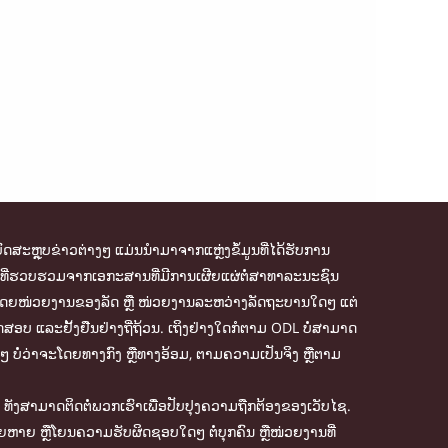
ົດສະຫຼຸບຂ່າວຕ່າງໆ ແມ່ນນຳມາຈາກແຫຼ່ງຂໍ້ມູນທີ່ໄດ້ຮັບການ
້ມູນທີ່ຮວບຮວມຈາກເອກະສານທີ່ມີການເຜີຍແຜ່ຕໍ່ສາທາລະນະຊົນ
ຈັດການໂດຍໜ່ວຍງານຂອງລັດ ຫຼື ໜ່ວຍງານລະຫວ່າງລັດຖະບານໃດໆ ແຕ່
ສອບ ແລະຢັ້ງຢືນຢ່າງຖີ່ຖ້ວນ. ເຖິງຢ່າງໃດກໍຕາມ ODL ບໍ່ສາມາດ
ໆ ບໍ່ວ່າຈະໂດຍທາງກົງ ຫຼືທາງອ້ອມ, ຕາມຄວາມເປັນຈິງ ຫຼືຕາມ
ັງສາມາດຕິດຕໍ່ພວກເຮົາເພື່ອປັບປຸງຄວາມຖືກຕ້ອງຂອງເວັບໄຊ.
ສຍຫາຍ ຫຼືໂຍນຄວາມຮັບຜິດຊອບໃດໆ ຕໍ່ບຸກຄົນ ຫຼືໜ່ວຍງານທີ່