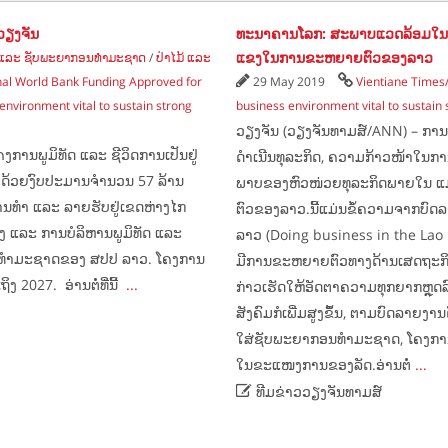
ງວຽງຈັນ
ທະນາຄານໂລກ: ສະພາບແວດລ້ອມໃນການ
ແຂງໃນການຂະຫຍາຍຕົວຂອງລາວ
ມ ແລະ ຊັບພະຍາກອນທຳມະຊາດ
/
ປ່າໄມ້ ແລະ
nal World Bank Funding Approved for
29 May 2019
Vientiane Time
environment vital to sustain strong
business environment vital to sustain
ວຽງຈັນ (ວຽງຈັນທາມສ໌/ANN) – ການ
ການພູມິທັດ ແລະ ຊີວິດການເປັນຢູ່
ດຳເນີນທຸລະກິດ, ຄວາມກ້າວໜ້າໃນການ
ມາ ດ້ວຍງົບປະມານຈຳນວນ 57 ລ້ານ
ພາບຂອງຫົວໜ່ວຍທຸລະກິດພາຍໃນ ແ
ານທຳ ແລະ ລາຍຮັບຢູ່ເຂດຫ່າງໄກ
ຕົວຂອງລາວ.ນີ້ແມ່ນຂໍ້ຄວາມຈາກບົດ
ງ ແລະ ການບໍລິຫານພູມິທັດ ແລະ
ລາວ (Doing business in the Lao 
າງທຳມະຊາດຂອງ ສປປ ລາວ. ໂຄງການ
ມີການຂະຫຍາຍຕົວທາງດ້ານເສດຖະກິດທ
ິງ 2027. ອ່ານຕໍ່ທີ່ນີ້
...
ກ່າວເຮັດໃຫ້ອັດຕາຄວາມທຸກຍາກຫຼຸດລົ
ສັງຄົມກໍເພີ່ມສູງຂຶ້ນ, ຕາມບົດລາຍງ
ໃສ່ຊັບພະຍາກອນທຳມະຊາດ, ໂຄງການ
ໃນຂະແໜງການຂອງລັດ.ອ່ານຕໍ່
...

ທີມຂ່າວວຽງຈັນທາມສ໌