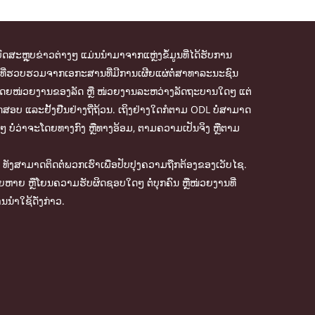
ົດສະຫຼຸບຂ່າວຕ່າງໆ ແມ່ນນຳມາຈາກແຫຼ່ງຂໍ້ມູນທີ່ໄດ້ຮັບການ
້ມູນທີ່ຮວບຮວມຈາກເອກະສານທີ່ມີການເຜີຍແຜ່ຕໍ່ສາທາລະນະຊົນ
ຈັດການໂດຍໜ່ວຍງານຂອງລັດ ຫຼື ໜ່ວຍງານລະຫວ່າງລັດຖະບານໃດໆ ແຕ່
ສອບ ແລະຢັ້ງຢືນຢ່າງຖີ່ຖ້ວນ. ເຖິງຢ່າງໃດກໍຕາມ ODL ບໍ່ສາມາດ
ໆ ບໍ່ວ່າຈະໂດຍທາງກົງ ຫຼືທາງອ້ອມ, ຕາມຄວາມເປັນຈິງ ຫຼືຕາມ
ັງສາມາດຕິດຕໍ່ພວກເຮົາເພື່ອປັບປຸງຄວາມຖືກຕ້ອງຂອງເວັບໄຊ.
ສຍຫາຍ ຫຼືໂຍນຄວາມຮັບຜິດຊອບໃດໆ ຕໍ່ບຸກຄົນ ຫຼືໜ່ວຍງານທີ່
ນຳໃຊ້ດັ່ງກ່າວ.