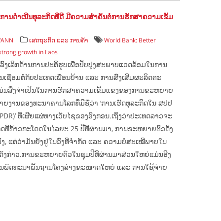
ດຳເນີນທຸລະກິດທີ່ດີ ມີຄວາມສຳຄັນຕໍ່ການຮັກສາຄວາມເຂັ້ມ
s/ANN
ເສດຖະກິດ ແລະ ການຄ້າ
World Bank: Better
 strong growth in Laos
ລົງເລິກດ້ານການປະຕິຮູບເພື່ອປັບປຸງສະພາບແວດລ້ອມໃນການ
ເຊື່ອມຕໍ່ກັບປະເທດເພື່ອນບ້ານ ແລະ ການສົ່ງເສີມຜະລິດຕະ
ມ່ນສິ່ງຈຳເປັນໃນການຮັກສາຄວາມເຂັ້ມແຂງຂອງການຂະຫຍາຍ
ລາຍງານຂອງທະນາຄານໂລກທີ່ມີຊື່ວ່າ ‘ການເຮັດທຸລະກິດໃນ ສປປ
PDR)’ ທີ່ເຜີຍແຜ່ທາງເວັບໄຊຂອງອົງກອນ.ເຖິງວ່າປະເທດລາວຈະ
ີ່ກ້າວກະໂດດໃນໄລຍະ 25 ປີທີ່ຜ່ານມາ, ການຂະຫຍາຍຕົວດັ່ງ
ງ, ແຕ່ວ່າມັນຍັງຢູ່ໃນວົງທີ່ຈຳກັດ ແລະ ຄວາມບໍ່ສະເໝີພາບໃນ
ານດັ່ງກ່າວ.ການຂະຫຍາຍຕົວໃນຊຸມປີທີ່ຜ່ານມາສ່ວນໃຫຍ່ແມ່ນອີງ
ພັດທະນາພື້ນຖານໂຄງລ່າງຂະໜາດໃຫຍ່ ແລະ ການໃຊ້ຈ່າຍ