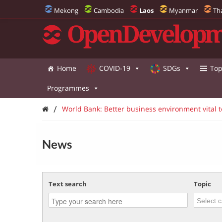
Mekong
Cambodia
Laos
Myanmar
Th
OpenDevelopm
Home
COVID-19
SDGs
Top
Programmes
/
World Bank: Better business environment vital t
News
Text search
Topic