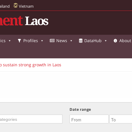
ailand
Vietnam
ent
Laos
ics
Profiles
News
DataHub
About
o sustain strong growth in Laos
Date range