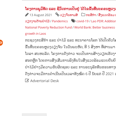
ໂຄງການພູມິທັດ ແລະ ຊີວິດການເປັນຢູ່ ໄດ້ໄຂຂື້ນທີ່ນະຄອນຫຼວ
13 August 2021
ວຽງຈັນທາມສ໌
ກະສິກຳ
/
ສິ່ງແວດລ້ອ
ວຽກງານດ້ານປ່າໄມ້
/
Pandemics
covid-19
/
Lao PDR: Additio
National Poverty Reduction Fund
/
World Bank: Better business 
growth in Laos
ກະຊວງກະສິກຳ ແລະ ປ່າໄມ້ ແລະ ທະນາຄານໂລກ ໄດ້ເປີດຕົວໂຄງ
ຂື້ນທີ່ນະຄອນຫຼວງວຽງຈັນ ໃນວັນພະຫັດ, ທີ 5 ສິງຫາ ທີ່ຜ່ານ
ໂດລາ ສະຫະລັດ. ໂຄງການດັ່ງກ່າວ ຈະເປັນການສ້າງວຽກເຮັດງ
ສອກຫຼີກ ໂດຍການສົ່ງເສີມການລົງທຶນໃນສິ່ງແວດລ້ອມແບບຍືນຍົ
ປ່າໄມ້ຢ່າງມີຄວາມຮັບຜິດຊອບ ແລະ ການອະນຸລັກທຶນຮອນທ
ດັ່ງກ່າວຈະມີການດຳເນີນເປັນເວລາທັງໝົດ 6 ປີ ນັບແຕ່ ປີ 2021 ເຖ

Advertorial Desk