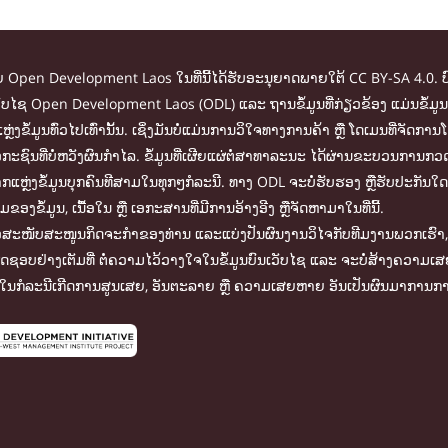
ໂດຍ Open Development Laos ໃນທີ່ນີ້ໄດ້ຮັບອະນຸຍາດພາຍໃຕ້ CC BY-SA 4.0. ບ
ໃນເວັບໄຊ Open Development Laos (ODL) ແລະ ຖານຂໍ້ມູນທີ່ກ່ຽວຂ້ອງ ແມ່ນຂໍ
ຫຼ່ງຂໍ້ມູນທົ່ວໄປເທົ່ານັ້ນ. ເຊິ່ງມັນບໍ່ແມ່ນການວິໃຈທາງການຄ້າ ຫຼື ໂດເມນທີ່
ະຊົນທີ່ບໍ່ຫວັງຜົນກຳໄລ. ຂໍ້ມູນທີ່ເຜີຍແຜ່ຕໍ່ສາທາລະນະ ໄດ້ຜ່ານຂະບວນການກວດ
ຫຼ່ງຂໍ້ມູນບຸກຄົນທີສາມໃນທຸກໆກໍລະນີ. ທາງ ODL ຈະບໍ່ຮັບຮອງ ຫຼືຮັບປະກັນໃດ
ໍ້ມູນ, ເນື້ອໃນ ຫຼື ເອກະສານທີ່ມີການອ້າງອີງ ຫຼືຈັດຫາມາໃນທີ່ນີ້.
ື່ອສະໜັບສະໜູນກິດຈະກຳຂອງທ່ານ ແລະແບ່ງປັນຜົນງານວິໄຈກັບທີມງານພວກເຮົາ, ທ
ຜິດຊອບຢ່າງເຕັມທີ່ ຕໍ່ຄວາມໄວ້ວາງໃຈໃນຂໍ້ມູນບົນເວັບໄຊ ແລະ ຈະບໍ່ສ້າງຄວາມເ
ໃນກໍລະນີເກີດການສູນເສຍ, ອັນຕະລາຍ ຫຼື ຄວາມເສຍຫາຍ ອັນເປັນຜົນມາການການ