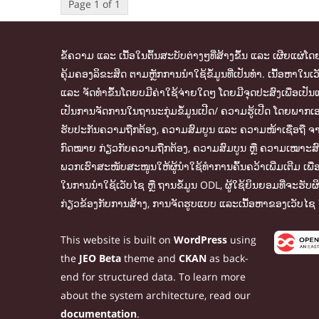
Page 1 of 1
ຂໍ້ຄວາມ ແລະ ເນື້ອໃນຕົ້ນສະບັບຕ່າງໆທີ່ສ້າງຂຶ້ນ ແລະ ເຜີຍແຜ່
ຄຸ້ມຄອງລິຂະສິດ ຕາມຫຼັກການນຳໃຊ້ຂໍ້ມູນທີ່ເປັນທຳ. ເນື້ອຫາ
ແລະ ຈັດທຳຂຶ້ນໂດຍບມີຄ່າໃຊ້ຈ່າຍໃດໆ ໂດຍມີຈຸດປະສົງເພື່ອເປັນແ
ເປັນການຈັດການໃນຖານະກຸ່ມຂໍ້ມູນເປີດ/ ຄວາມຮູ້ເປີດ ໂດຍພາກເອກ
ຮັບປະກັນຄວາມຖືກຕ້ອງ, ຄວາມສົມບູນ ແລະ ຄວາມໜ້າເຊື່ອຖື ຈາກແ
ກົດໝາຍ ກ່ຽວກັບຄວາມຖືກຕ້ອງ, ຄວາມສົມບູນ ຫຼື ຄວາມເໝາະສົມຂອງຂ
ພວກເຮົາສະໜັບສະໜູນໃຫ້ຜູ້ນຳໃຊ້ທຳການຄົ້ນຄວ້າເພີ່ມເຕີມ ເພ
ໃນການນຳໃຊ້ເວັບໄຊ ຫຼື ຖານຂໍ້ມູນ ODL, ຜູ້ໃຊ້ຍິນຍອມທີ່ຈະຮັບ
ກ່ຽວຂ້ອງກັບການສ້າງ, ການຈັດຮູບແບບ ແລະເນື້ອຫາຂອງເວັບໄຊ 
This website is built on
WordPress
using
the
JEO Beta
theme and
CKAN
as back-
end for structured data. To learn more
about the system architecture, read our
documentation
.