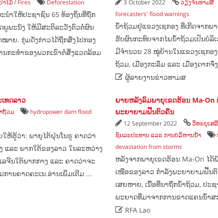
່າໄມ້
/
Fires
Deforestation
3 October 2022
ວຽງຈັນທາມສ໌
ນຳໃຫ້ປະຊາຊົນ 65 ທ້ອງຖິ່ນທີ່ຖືກ
forecasters' flood warnings
ນໍ້າຖ້ວມຢູ່ແຂວງເຊກອງ ທີ່ເກີດຈາກພາ
ູພະນັງ ໃຫ້ມີສະຕິລະວັງຕົວຕໍ່ຜົນ
ຮັບຜົນກະທົບຈາກໄພນໍ້າຖ້ວມເປັນບໍລິເ
ຍ. ກຸ່ມດັ່ງກ່າວໄດ້ຖືກສົ່ງໄປກອງ
ມີຈຳນວນ 28 ໝູ່ບ້ານໃນແຂວງເຊກອງຖືກນໍ
ານກະທໍາຂອງພວກເຂົາຕໍ່ສິ່ງແວດລ້ອມ
ຖ້ວມ, ເມືອງກະລຶມ ແລະ ເມືອງດາກຈຶງ 

ຜູ້ລາຍງານຂ່າວທາມສ
າປະເທດລາວ
ພາຍຫລັງລົມພາຍຸເຂດຮ້ອນ Ma-On ພ
ພະຍາຍາມຟື້ນຕົວຄືນ
ຳຖ້ວມ
hydropower dam flood
12 September 2022
ວິທະຍຸເສລ
ຮູ້ວ່າ: ພາຍຸໄຕ້ຝຸ່ນໂນຣູ ຄາດວ່າ
ຊົນລະປະທານ ແລະ ການບໍລິຫານນ້ຳ
devastation from storms
ກກາງ ແລະ ພາກໃຕ້ຂອງລາວ ໃນລະຫວ່າງ
ຫລັງຈາກພາຍຸເຂດຮ້ອນ Ma-On ໄດ້ພັດ
​ເລ​ຈີນ​ໃຕ້​ພາກ​ກາງ ​ແລະ ຄາດ​ວ່າ​ຈະ​
ເໜືອຂອງລາວ ກໍາລັງພະຍາຍາມຟື້ນຕົ
ຕາມ​ການ​ຄາດ​ຄະ​ເນ.ອ່ານເພິ່ມເຕີມ
...
ເສຍຫາຍ, ເນື້ອທີ່ນາຖືກນໍ້າຖ້ວມ, ປະ
ພະຍາດທີ່ມາຈາກການຂາດແຄນນໍ້າສະ

RFA Lao