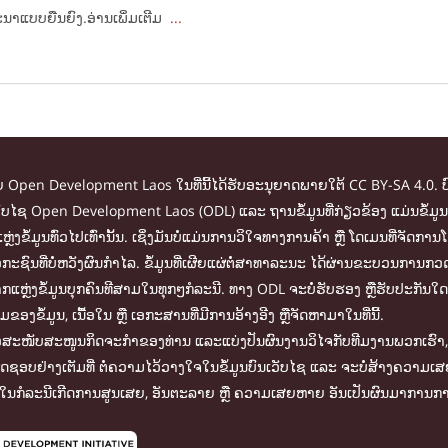
ດທະນາ​ແບບ​ຍືນ​ຍົງ.ອ່ານເພິ່ມເຕີມ
...
ໂດຍ Open Development Laos ໃນທີ່ນີ້ໄດ້ຮັບອະນຸຍາດພາຍໃຕ້ CC BY-SA 4.0. ບ
ໃນເວັບໄຊ Open Development Laos (ODL) ແລະ ຖານຂໍ້ມູນທີ່ກ່ຽວຂ້ອງ ແມ່ນຂໍ
ຫຼ່ງຂໍ້ມູນທົ່ວໄປເທົ່ານັ້ນ. ເຊິ່ງມັນບໍ່ແມ່ນການວິໃຈທາງການຄ້າ ຫຼື ໂດເມນທີ່
ະຊົນທີ່ບໍ່ຫວັງຜົນກຳໄລ. ຂໍ້ມູນທີ່ເຜີຍແຜ່ຕໍ່ສາທາລະນະ ໄດ້ຜ່ານຂະບວນການກວດ
ຫຼ່ງຂໍ້ມູນບຸກຄົນທີສາມໃນທຸກໆກໍລະນີ. ທາງ ODL ຈະບໍ່ຮັບຮອງ ຫຼືຮັບປະກັນໃດ
ໍ້ມູນ, ເນື້ອໃນ ຫຼື ເອກະສານທີ່ມີການອ້າງອີງ ຫຼືຈັດຫາມາໃນທີ່ນີ້.
ື່ອສະໜັບສະໜູນກິດຈະກຳຂອງທ່ານ ແລະແບ່ງປັນຜົນງານວິໄຈກັບທີມງານພວກເຮົາ, ທ
ຜິດຊອບຢ່າງເຕັມທີ່ ຕໍ່ຄວາມໄວ້ວາງໃຈໃນຂໍ້ມູນບົນເວັບໄຊ ແລະ ຈະບໍ່ສ້າງຄວາມເ
ໃນກໍລະນີເກີດການສູນເສຍ, ອັນຕະລາຍ ຫຼື ຄວາມເສຍຫາຍ ອັນເປັນຜົນມາການການ