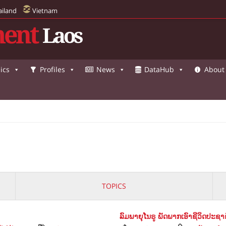
ailand
Vietnam
ent
Laos
ics
Profiles
News
DataHub
About
TOPICS
ລົມພາຍຸໂນຣູ ພັດພາກເອົາຊີວິດປະຊ