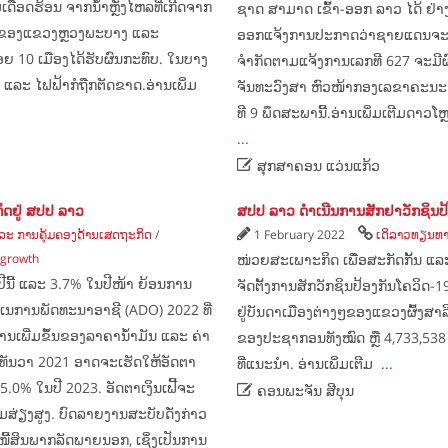
ອດຮ້ອນ ຈາກນ້ຳຫຼັ່ງໄຫລທີ່ເກີດຈາກ
ຊາດ ສາມາດ ເຂົ້າ-ອອກ ລາວ ໄດ້ ຢ່າງເສລີ. 
ວນຂອງແຂວງຫຼວງພະບາງ ແລະ
ອອກ​ແຈ້ງ​ການ​ປະ​ກາດ​ວ່າ​ຊາຍ​ແດນ​ຈະ​ເປີ
 10 ເມືອງໄດ້ຮັບຜົນກະທົບ. ​ໃນ​ບາງ​
ຈຳກັດ​ຕາມ​ແຈ້ງ​ການ​ເລກທີ 627 ຈະ​ມີ​ຜົ
​ແລະ ​ໄຟຟ້າກໍ​ຖືກ​ຕັດຂາດ.ອ່ານເພິ່ມ
ຈັນທະ​ວົງສາ ຫົວໜ້າ​ກອງ​ເລຂາ​ຄະນະ​ກ
ທີ 9 ພຶດສະພາ​ນີ້.ອ່ານເພິ່ມເຕີມດາວ
...

ສຸກສາຄອນ ແວ່ນແກ້ວ
ກິດ​ຢູ່ ສ​ປ​ປ ລາວ
ສປປ ລາວ ດຳເນີນການສັກຢາວັກຊິນປ້
ະ ການຄຸ້ມຄອງດ້ານເສດຖະກິດ
/
1 February 2022
ເດິລາວທຽນທາ
 growth
ໜ່ວຍສະເພາະກິດ ເພື່ອສະກັດກັ້ນ ແລ
ີ້ ແລະ 3.7% ໃນປີໜ້າ ຍ້ອນການ
ຈັດຕັ້ງການສັກວັກຊິນປ້ອງກັນໂຄວິດ-1
ະເນການພັດທະນາອາຊີ (ADO) 2022 ທີ່
ຢູ່ບັນດາເມືອງຕ່າງໆຂອງແຂວງຜົ້ງສາລີ
ນເພີ່ມຂຶ້ນຂອງລາຄານໍ້າມັນ ແລະ ຄ່າ
ຂອງປະຊາກອນທັງໝົດ ຫຼື 4,733,538 ຄ
ດືອນທັນວາ 2021 ອາດຈະເຮັດໃຫ້ອັດຕາ
ທີ່ແນະນຳ. ອ່ານເພິ່ມເຕີມ
...
5.0% ໃນປີ 2023. ອັດຕາເງິນເຟີ້ຈະ

ຄອນພະຈັນ ສີບຸນ
່ຽງສູງ. ບົດ​ລາຍ​ງານສະບັບດັ່ງກ່າວ
້​ສິນ​ພາກ​ລັດ​ພາຍ​ນອກ, ​ເຊິ່ງ​ເປັນ​ການ​