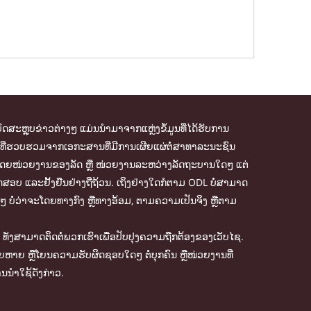
ົດສະຫຼຸບຂ່າວຕ່າງໆ ແມ່ນນຳມາຈາກແຫຼ່ງຂໍ້ມູນທີ່ໄດ້ຮັບການ
້ມູນທີ່ຮວບຮວມຈາກເອກະສານທີ່ມີການເຜີຍແຜ່ຕໍ່ສາທາລະນະຊົນ
ຈັດການໂດຍໜ່ວຍງານຂອງລັດ ຫຼື ໜ່ວຍງານລະຫວ່າງລັດຖະບານໃດໆ ແຕ່
ສອບ ແລະຢັ້ງຢືນຢ່າງຖີ່ຖ້ວນ. ເຖິງຢ່າງໃດກໍຕາມ ODL ບໍ່ສາມາດ
ໆ ບໍ່ວ່າຈະໂດຍທາງກົງ ຫຼືທາງອ້ອມ, ຕາມຄວາມເປັນຈິງ ຫຼືຕາມ
ັງສາມາດຕິດຕໍ່ພວກເຮົາເພື່ອປັບປຸງຄວາມຖືກຕ້ອງຂອງເວັບໄຊ.
ສຍຫາຍ ຫຼືໂຍນຄວາມຮັບຜິດຊອບໃດໆ ຕໍ່ບຸກຄົນ ຫຼືໜ່ວຍງານທີ່
ນຳໃຊ້ດັ່ງກ່າວ.