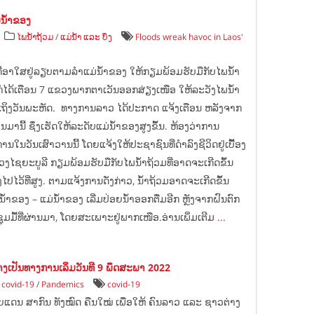
ມ່ນ້ຳຂອງ
ໄພນ້ຳຖ້ວມ
/
ແມ່ນ້ຳ ແລະ ບຶງ
Floods wreak havoc in Laos'
ີ່ອາໃສຢູ່ລຽບຕາມລຳແມ່ນ້ຳຂອງ ໃຫ້ກຽມພ້ອມຮັບມືກັບໄພນໍ້າ
ກໍໄດ້ເຕືອນ 7 ແຂວງພາກຕາເວັນອອກສ່ຽງເໜືອ ໃຫ້ລະວັງໄພນໍ້າ
ເຖິງວັນພະຫັດ. ທາງການລາວ ໄດ້ປະກາດ ແຈ້ງເຕືອນ ຫລັງຈາກ
ານີ້ ຊຶ່ງເຮັດໃຫ້ລະດັບແມ່ນໍ້າຂອງສູງຂຶ້ນ. ຫ້ອງວ່າການ
ນວັນເສົາວານນີ້ ໂດຍແຈ້ງໃຫ້ປະຊາຊົນທີ່ດຳລົງຊີວິດຢູ່ເບື້ຶອງ
ຂວງໄຊຍະບູລີ ກຽມພ້ອມຮັບມືກັບໄພນໍ້າຖ້ວມທີ່ອາດຈະເກີດຂຶ້ນ
ປໄວ້ທີ່ສູງ. ຕາມແຈ້ງການດັ່ງກ່າວ, ນ້ຳຖ້ວມອາດຈະເກີດຂຶ້ນ
ນ້ຳຂອງ – ແມ່ນ້ຳຂອງ ເລີ່ມປ່ອຍນ້ຳອອກຕື່ມອີກ ຫຼັງຈາກຝົນຕົກ
້ທີ່ຜ່ານມາ, ໂດຍສະເພາະຢູ່ພາກເໜືອ.ອ່ານເພິ່ມເຕີມ
...
ເປັນທາງການເລິ່ມວັນທີ 9 ພຶດສະພາ 2022
covid-19
/
Pandemics
covid-19
ດນ ສາກົນ ທັງໝົດ ຄືນໃໝ່ ເພື່ອໃຫ້ ຄົນລາວ ແລະ ຊາວຕ່າງ