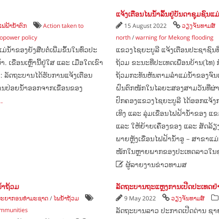
ແຈ້ງເຕືອນໄພນ້ຳລົ້ນຢູ່ບັນດາຊຸມຊົນແ
ໄຟຟ້ານ້ຳຕົກ
Action taken to
15 August 2022
ວຽງຈັນທາມສ໌
opower policy
north
/
warning for Mekong flooding
້ຳຂອງ​ຍັງ​ສືບ​ຕໍ່​ເພີ່ມ​ຂຶ້ນ​ໃນ​ທົ່ວ​ປະ​
ແຂວງໄຊຍະບູລີ ແຈ້ງເຕືອນປະຊາຊົນທ
ື່ອນ​ເຫຼົ່າ​ນີ້​ຢູ່​ໃສ ແລະ ​ເມື່ອ​ໃດ​ເຂົາ​
ຖ້ວມ ຂະນະທີ່ປະເທດເພື່ອນບ້ານ(ໄທ) 
່າ: ລັດຖະບານໄດ້ຮັບການແຈ້ງເຕືອນ
ຖ້ວມກະທັນຫັນຕາມລຳແມ່ນ້ຳຂອງຈົນ
ບການປ່ອຍນ້ຳອອກຈາກເຂື່ອນຂອງ
ຝົນຕົກໜັກໃນໄລຍະສອງສາມວັນທີ່ຜ່ານມ
..
ປົກຄອງແຂວງໄຊຍະບູລີ ໄດ້ອອກແຈ້ງການໃ
ເທິງ ແລະ ລຸ່ມເຂື່ອນໄຟຟ້ານ້ຳຂອງ ແ
ແລະ ໃຫ້ຍ້າຍເຄື່ອງຂອງ ແລະ ສັດລ້ຽງໄ
ພາຍຫຼັງເຂື່ອນໄຟຟ້ານ້ຳອູ – ສາຂາແມ່
ໜັກໃນຫຼາຍພາກຂອງປະເທດລາວໃນຊຸມມື

ຜູ້ລາຍງານຂ່າວທາມສ
້ຳຖ້ວມ
ລັດຖະບານຖະແຫຼງການເປີດປະເທດຢ່າງ
ັບພະຍາກອນທຳມະຊາດ
/
ໄພນ້ຳຖ້ວມ
9 May 2022
ວຽງຈັນທາມສ໌
ommunities
ລັດຖະບານລາວ ປະກາດເປີດດ່ານ ຊາຍແ