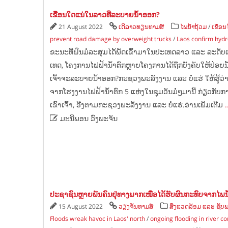
ເຂື່ອນໃດແນ່ໃນລາວທີ່ລະບາຍນ້ຳອອກ?
21 August 2022
ເດິລາວທຽນທາມສ໌
ໄພນ້ຳຖ້ວມ
/
ເຂື່ອນ
prevent road damage by overweight trucks
/
Laos confirm hydr
ຂະນະ​ທີ່​ຝົນ​ມໍ​ລະ​ສຸມ​ໄດ້​ພັດ​ເຂົ້າ​ມາ​ໃນ​ປະ​ເທດ​ລາວ ​ແລະ ລະດັບ​ແມ່ນ
ເທດ, ​ໂຄງການ​ໄຟຟ້າ​ນ້ຳຕົກ​ຫຼາຍ​ໂຄງການ​ໄດ້​ຖືກ​ບັງຄັບ​ໃຫ້​ປ່ອຍ​ນ້ຳ. ເຂ
ເຈົ້າ​ຈະລະບາຍ​ນ້ຳອອກ?ກະຊວງພະລັງງານ ແລະ ບໍ່ແຮ່ ໃຫ້ຮູ້ວ
ຈາກໂຮງງານໄຟຟ້ານ້ຳຕົກ 5 ແຫ່ງໃນຊຸມວັນມໍ່ໆມານີ້ ກ່ຽວກັ
ເຂົາເຈົ້າ, ອີງຕາມກະຊວງພະລັງງານ ແລະ ບໍ່ແຮ່.ອ່ານເພິ່ມເຕີມ
.

ມະນີພອນ ວົງພະຈັນ
ປະຊາຊົນຫຼາຍພັນຄົນຢຸ່ທາງພາກເໜືຶອໄດ້ຮັບຜົນກະທົບຈາກໄພນ
15 August 2022
ວຽງຈັນທາມສ໌
ສິ່ງແວດລ້ອມ ແລະ ຊ
Floods wreak havoc in Laos' north
/
ongoing flooding in river c