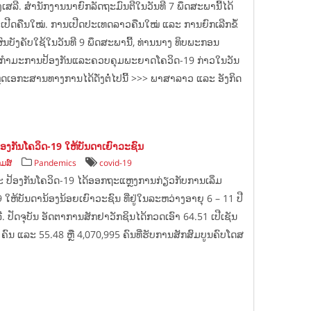
ສຳ​ນັກ​ງານ​ນາ​ຍົກ​ລັດ​ຖະ​ມົນ​ຕີ​ໃນ​ວັນ​ທີ 7 ພຶດ​ສະ​ພາ​ນີ້​ໄດ້​
ດ​ຄືນ​ໃໝ່. ການ​ເປີດ​ປະ​ເທດ​ລາວ​ຄືນ​ໃໝ່​ ແລະ​ ການ​ຍົກ​ເລີກ​ຂໍ້​
ນ​ບັງຄັບ​ໃຊ້​ໃນ​ວັນ​ທີ 9 ພຶດສະພາ​ນີ້, ທ່ານ​ນາງ ທິບ​ພະ​ກອນ
ຳມະການ​ປ້ອງ​ກັນ​ແລະ​ຄວບ​ຄຸມ​ພະຍາດ​ໂຄ​ວິດ-19 ກ່າວ​ໃນ​ວັນ​
ໂຫຼດເອກະສານທາງການໄດ້ດັ່ງຕໍ່ໄປນີ້ >>> ພາສາລາວ ແລະ ອັງກິດ
ອງກັນໂຄວິດ-19 ໃຫ້ບັນດາເຍົາວະຊົນ
ມສ໌
Pandemics
covid-19
ະ ປ້ອງກັນໂຄວິດ-19 ໄດ້ອອກຖະແຫຼງການກ່ຽວກັບການເລິ່ມ
9 ໃຫ້ບັນດານ້ອງນ້ອຍເຍົາວະຊົນ ທີ່ຢູ່ໃນລະຫວ່າງອາຍຸ 6 – 11 ປີ
. ປັດຈຸບັນ ອັດຕາການສັກຢາວັກຊິນໄດ້ກວດເອົາ 64.51 ເປີເຊັນ
ົນ ແລະ 55.48 ຫຼື 4,070,995 ຄົນທີ່ຮັບການສັກສົມບູນຄົບໂດສ