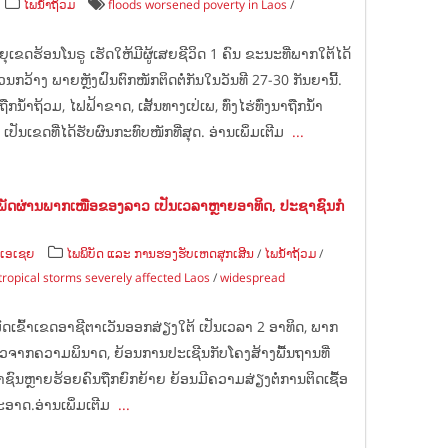
ໄພນ້ຳຖ້ວມ
floods worsened poverty in Laos
/
ຍຸເຂດຮ້ອນໂນຣູ ເຮັດໃຫ້ມີຜູ້ເສຍຊີວິດ 1 ຄົນ ຂະນະທີ່ພາກໃຕ້ໄດ້
ວນກວ້າງ ພາຍຫຼັງຝົນຕົກໜັກຕິດຕໍ່ກັນໃນວັນທີ 27-30 ກັນຍານີ້.
້າຖ້ວມ, ໄຟຟ້າຂາດ, ເສັ້ນທາງເປ່ເພ, ທົ່ງໄຮ່ທົ່ງນາຖືກນໍ້າ
ເປັນເຂດທີ່ໄດ້ຮັບຜົນກະທົບໜັກທີ່ສຸດ. ອ່ານເພິ່ມເຕີມ
...
ັດຜ່ານພາກເໜືອຂອງລາວ ເປັນເວລາຫຼາຍອາທິດ, ປະຊາຊົນກໍ
ີເອເຊຍ
ໄພພິບັດ ແລະ ການຮອງຮັບເຫດສຸກເສີນ
/
ໄພນ້ຳຖ້ວມ
/
tropical storms severely affected Laos
/
widespread
ເຂົ້າເຂດອາຊີຕາເວັນອອກສ່ຽງໃຕ້ ເປັນເວລາ 2 ອາທິດ, ພາກ
ວຈາກຄວາມພິນາດ, ຍ້ອນການປະເຊີນກັບໂຄງສ້າງພື້ນຖານທີ່
ຊາຊົນຫຼາຍຮ້ອຍຄົນຖືກຍົກຍ້າຍ ຍ້ອນມີຄວາມສ່ຽງຕໍ່ການຕິດເຊື້ອ
ອາດ.ອ່ານເພິ່ມເຕີມ
...