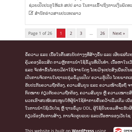
ຊ່ວຍ​ເປີດ​ປະຕູ​ໃຫ້​ແກ່ ສປປ ລາວ ​ໃນ​ການ​ເຂົ້າ​ເຖິງ​ການ​ເງິນ​ພັ

ສຳນັກຂ່່າວສານປະເທດລາວ
Page 1 of 26
1
2
3
…
26
Next »
ຂໍ້ຄວາມ ແລະ ເນື້ອໃນຕົ້ນສະບັບຕ່າງໆທີ່ສ້າງຂຶ້ນ ແລະ ເຜີຍແຜ່
ຄຸ້ມຄອງລິຂະສິດ ຕາມຫຼັກການນຳໃຊ້ຂໍ້ມູນທີ່ເປັນທຳ. ເນື້ອຫາ
ແລະ ຈັດທຳຂຶ້ນໂດຍບມີຄ່າໃຊ້ຈ່າຍໃດໆ ໂດຍມີຈຸດປະສົງເພື່ອເປັນແ
ເປັນການຈັດການໃນຖານະກຸ່ມຂໍ້ມູນເປີດ/ ຄວາມຮູ້ເປີດ ໂດຍພາກເອກ
ຮັບປະກັນຄວາມຖືກຕ້ອງ, ຄວາມສົມບູນ ແລະ ຄວາມໜ້າເຊື່ອຖື ຈາກແ
ກົດໝາຍ ກ່ຽວກັບຄວາມຖືກຕ້ອງ, ຄວາມສົມບູນ ຫຼື ຄວາມເໝາະສົມຂອງຂ
ພວກເຮົາສະໜັບສະໜູນໃຫ້ຜູ້ນຳໃຊ້ທຳການຄົ້ນຄວ້າເພີ່ມເຕີມ ເພ
ໃນການນຳໃຊ້ເວັບໄຊ ຫຼື ຖານຂໍ້ມູນ ODL, ຜູ້ໃຊ້ຍິນຍອມທີ່ຈະຮັບ
ກ່ຽວຂ້ອງກັບການສ້າງ, ການຈັດຮູບແບບ ແລະເນື້ອຫາຂອງເວັບໄຊ 
This website is built on
WordPress
using