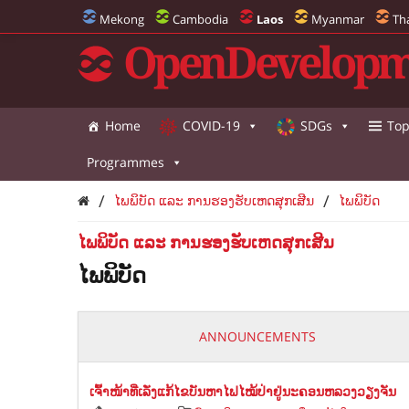
Mekong
Cambodia
Laos
Myanmar
Th
OpenDevelopm
Home
COVID-19
SDGs
Top
Programmes
/
/
ໄພພິບັດ ແລະ ການຮອງຮັບເຫດສຸກເສີນ
ໄພພິບັດ
ໄພພິບັດ ແລະ ການຮອງຮັບເຫດສຸກເສີນ
ໄພພິບັດ
ANNOUNCEMENTS
ເຈົ້າໜ້າທີ່ເລັ່ງແກ້ໄຂບັນຫາໄຟໄໝ້ປ່າຢູ່ນະຄອນຫລວງວຽງຈັນ