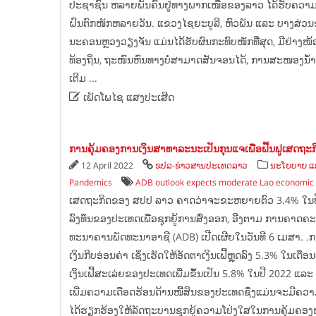
ປະຊາຊົນ ຫລາຍພັນຄົນຢູ່ທາງພາກເໜືອຂອງລາວ ໄດ້ຮັບຄວາມເດື
ຝົນຕົກໜັກຫລາຍວັນ. ແຂວງໄຊຍະບູລີ, ຫົວພັນ ແລະ ບາງສ່
ນະຄອນຫຼວງວຽງຈັນ ແມ່ນໄດ້ຮັບຜົນກະທົບໜັກທີ່ສຸດ, ມີຢ່າງໜ້ອຍ
ທ້ອງ​ຖິ່ນ, ຖະໜົນ​ຫົນທາງ​ບໍ່​ສາມາດສັນຈອນໄດ້, ການ​ສະໜອງ​ນ້ຳ 
ເຕີມ
...

ເພັດໂພໄຊ ແສງປະເສີດ
ການ​ຄຸ້ມ​ຄອງ​ການ​ເງິນ​ສາ​ທາ​ລະ​ນະ​ເປັນ​ກຸນແຈ​ເພື່ອ​ຟື້ນ​ຟູ​ເສດ​ຖະ​
12 April 2022
ຂປລ-ຂ່າວສານປະເທດລາວ
ນະໂຍບາຍ ແລ
Pandemics
ADB outlook expects moderate Lao economic
ເສດຖະກິດຂອງ ສປປ ລາວ ຄາດວ່າຈະຂະຫຍາຍຕົວ 3.4% ໃນປີນ
ລົງທຶນຂອງປະເທດເພື່ອຊຸກຍູ້ການສົ່ງອອກ, ອີງຕາມ ການຄາດຄ
ທະນາຄານພັດທະນາອາຊີ (ADB) ເປີດເຜີຍໃນວັນທີ 6 ເມສາ. .ກາ
ເງິນກີບອ່ອນຄ່າ ເຊິ່ງເຮັດໃຫ້ອັດຕາເງິນເຟີ້ຫຼຸດລົງ 5.3% ໃນເ
ເງິນເຟີ້ສະເລ່ຍຂອງປະເທດເພີ່ມຂຶ້ນເປັນ 5.8% ໃນປີ 2022 ແລະ 
ເພີ່ມຄວາມເດືອດຮ້ອນດ້ານໜີ້ສິນຂອງປະເທດຊຶ່ງແມ່ນຈະມີຄວາມສ
ໄດ້​ຮຽກຮ້ອງ​ໃຫ້​ລັດຖະບານ​ຊຸກຍູ້​ຄວາມ​ໂປ່​ງ​ໃສ​ໃນ​ການ​ຄຸ້ມ​ຄອງ​ໜີ