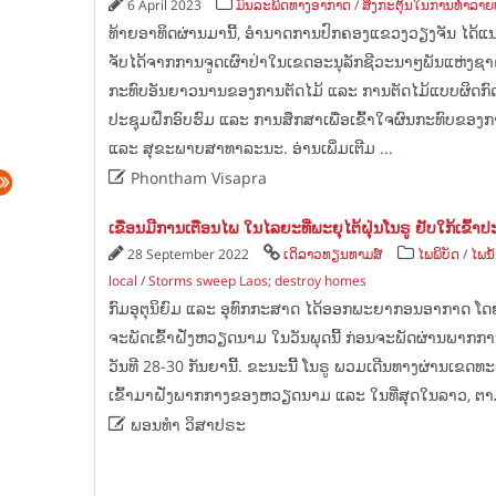
6 April 2023
ມົນລະພິດທາງອາກາດ
/
ສິ່ງກະຕຸ້ນໃນການທຳລາຍປ
ທ້າຍອາທິດຜ່ານມານີ້, ອຳນາດການປົກຄອງແຂວງວຽງຈັນ ໄດ້ແນະ
ຈັບໄດ້ຈາກການຈູດເຜົາປ່າໃນເຂດອະນຸລັກຊີວະນາໆພັນແຫ່ງຊາດພ
ກະທົບອັນຍາວນານຂອງການຕັດໄມ້ ແລະ ການຕັດໄມ້ແບບຜິດກົດໝາ
ປະຊຸມຝຶກອົບຮົມ ແລະ ການສຶກສາເພື່ອເຂົ້າໃຈຜົນກະທົບຂອງກ
ແລະ ສຸຂະພາບສາທາລະນະ. ອ່ານເພິ່ມເຕີມ
...

Phontham Visapra
ເຂື່ອນມີການເຕືອນໄພ ໃນໄລຍະທີ່ພະຍຸໄຕ້ຝຸ່ນໂນຣູ ຢັບໃກ້ເຂົ້
28 September 2022
ເດິລາວທຽນທາມສ໌
ໄພພິບັດ
/
ໄພນ້
local
/
Storms sweep Laos; destroy homes
ກົມອຸຕຸນິຍົມ ແລະ ອຸທົກກະສາດ ໄດ້ອອກພະຍາກອນອາກາດ ໂດຍໃຫ້
ຈະພັດເຂົ້າຝັ່ງຫວຽດນາມ ໃນວັນພຸດນີ້ ກ່ອນຈະພັດຜ່ານພາ
ວັນທີ 28-30 ກັນຍານີ້. ຂະນະ​ນີ້ ​ໂນ​ຣູ ພວມ​ເດີນ​ທາງ​ຜ່ານ​ເຂດ​ທະ
ເຂົ້າ​ມາ​ຝັ່ງ​ພາກ​ກາງ​ຂອງ​ຫວຽດນາມ ​ແລະ ​ໃນ​ທີ່​ສຸດ​ໃນ​ລາວ, 

ພອນທຳ ວິສາປຣະ