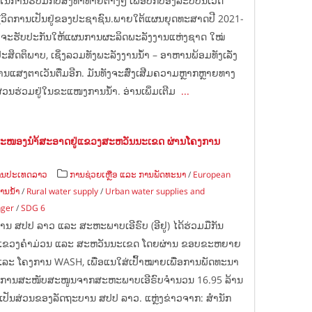
ການຮັບມືກັບສິ່ງທ້າທາຍຕ່າງໆ ເພື່ອປົກປ້ອງລະບົບນິເວດ
ີວິດການເປັນຢູ່ຂອງປະຊາຊົນ.ພາຍໃຕ້ແຜນຍຸດທະສາດປີ 2021-
 ຈະຮັບປະກັນໃຫ້ແຜນການຜະລິດພະລັງງານແຫ່ງຊາດ ໃໝ່
ະສິດຕິພາບ, ເຊິ່ງລວມທັງພະລັງງານນ້ຳ – ອາຫານພ້ອມທັງເລັ່ງ
ນແສງຕາເວັນຕື່ມອີກ. ມັນທັງຈະສົ່ງເສີມຄວາມຫຼາກຫຼາຍທາງ
ວນຮ່ວມຢູ່ໃນຂະແໜງການນ້ຳ. ອ່ານເພິ່ມເຕີມ
...
ສະໜອງນຳ້ສະອາດຢູ່ແຂວງສະຫວັນນະເຂດ ຜ່ານໂຄງການ
ານປະເທດລາວ
ການຊ່ວຍເຫຼືອ ແລະ ການພັດທະນາ
/
European
ານນ້ຳ
/
Rural water supply
/
Urban water supplies and
nger
/
SDG 6
 ສປປ ລາວ ແລະ ສະຫະພາບເອີຣົບ (ອີຢູ) ໄດ້ຮ່ວມມືກັນ
ູ່ແຂວງຄຳມ່ວນ ແລະ ສະຫວັນນະເຂດ ໂດຍຜ່ານ ຂອບຂະຫຍາຍ
ລະ ໂຄງການ WASH, ເພື່ອແນໃສ່ເປົ້າໝາຍເພື່ອການພັດທະນາ
າການການສະໜັບສະໜູນຈາກສະຫະພາບເອີຣົບຈຳນວນ 16.95 ລ້ານ
ແມ່ນເປັນສ່ວນຂອງລັດຖະບານ ສປປ ລາວ. ແຫຼ່ງຂ່າວຈາກ: ສຳນັກ