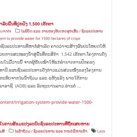
ພື້ນທີ່ປູກຝັງ 1,500 ເຮັກຕາ
es/ANN
ໄພພິບັດ ແລະ ການຮອງຮັບເຫດສຸກເສີນ
/
ຊົນລະປະທານ
stem to provide water for 1500 hectares of crops
ນຊົນລະປະທານທີ່ຫາກໍ່ສຳເລັດ ຄາດວ່າຈະສ້າງຜົນປະໂຫຍດໃຫ້
ວຍການສະໜອງນ້ຳສູ່ພື້ນທີ່ກະສິກຳ 1,542 ເຮັກຕາ.ໂຄງການດັ່ງ
ນໃນມື້ວານນີ້ ຈາກຜູ້ຮັບເໝົາໃຫ້ແກ່ອຳນາດການປົກຄອງ
ຊທານີ.ແຜນຊົນລະປະທານດັ່ງກ່າວແມ່ນສ່ວນໜຶ່ງຂອງໂຄງການ
ນກະທົບຈາກໄພນ້ຳຖ້ວມ ແລະ ແຫ້ງແລ້ງ ພາຍໃຕ້ການ
ອາຊີ (ADB) ແລະ ລັດຖະບານລາວ.ອ່ານຕໍ່
...
ontent/irrigation-system-provide-water-1500-
ໃນການສ້ອມແປງລະບົບຊົນລະປະທານທີ່ຖືກເສຍຫາຍ
ມສ໌
ໄພນ້ຳຖ້ວມ
/
ຊົນລະປະທານ ແລະ ການບໍລິຫານນ້ຳ
Laos