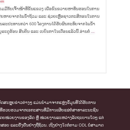
tem
ວມມືກັບເຈົ້າໜ້າທີ່ຂັ້ນແຂວງ ເພື່ອຂົນຂວາຍຫາທຶນຮອນໃນການ
ເສຍຫາຍຈາກໄພນ້ຳຖ້ວມ ແລະ ຊ່ວຍເຫຼືອຊາວກະສິກອນໃນການ
ຊົນລະປະທານກວ່າ 600 ໂຄງການໄດ້ຮັບຜົນກະທົບຈາກໄພນ້ຳ
ລະດູຮ້ອນ ສົນຕິນ ແລະ ເບບິນກາໃນເດືອນແລ້ວນີ້.ອ່ານຕໍ່
...
ົດສະຫຼຸບຂ່າວຕ່າງໆ ແມ່ນນຳມາຈາກແຫຼ່ງຂໍ້ມູນທີ່ໄດ້ຮັບການ
້ມູນທີ່ຮວບຮວມຈາກເອກະສານທີ່ມີການເຜີຍແຜ່ຕໍ່ສາທາລະນະຊົນ
ຈັດການໂດຍໜ່ວຍງານຂອງລັດ ຫຼື ໜ່ວຍງານລະຫວ່າງລັດຖະບານໃດໆ ແຕ່
ສອບ ແລະຢັ້ງຢືນຢ່າງຖີ່ຖ້ວນ. ເຖິງຢ່າງໃດກໍຕາມ ODL ບໍ່ສາມາດ