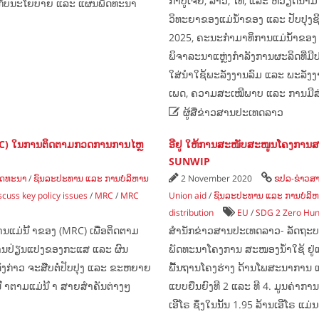
ກຳປູເຈຍ, ລາວ, ໄທ, ແລະ ຫວຽດນາມໃນ
່ອງກັບນະໂຍບາຍ ແລະ ແຜນພັດທະນາ
ວິທະຍາຂອງແມ່ນ້ຳຂອງ ແລະ ປັບປຸງຊ
2025, ຄະນະກຳມາທິການແມ່ນ້ຳຂອງ
ພິຈາລະນາແຫຼ່ງກຳລັງການຜະລິດທີ່ມີປ
ໃສ່ນຳໃຊ້ພະລັງງານລົມ ແລະ ພະລັງງາ
ເພດ, ຄວາມສະເໝີພາບ ແລະ ການມີສ່

ຜູ້ສື່ຂ່າວສານປະເທດລາວ
C) ໃນການຕິດຕາມກວດການການໄຫຼ
ອີຢູ ໃຫ້ການສະໜັບສະໜູນໂຄງການ
SUNWIP
ັດທະນາ
/
ຊົນລະປະທານ ແລະ ການບໍລິຫານ
2 November 2020
ຂປລ-ຂ່າວສ
uss key policy issues
/
MRC
/
MRC
Union aid
/
ຊົນລະປະທານ ແລະ ການບໍລິຫ
distribution
EU
/
SDG 2 Zero Hu
ານແມ່ນ້ ຳຂອງ (MRC) ເພື່ອຕິດຕາມ
ສຳນັກຂ່າວສານປະເທດລາວ- ລັດຖະບານ
ບການປ່ຽນແປງຂອງກະແສ ແລະ ຜົນ
ພັດທະນາໂຄງການ ສະໜອງນ້ຳໃຊ້ ຢ
່ງກ່າວ ຈະສືບຕໍ່ປັບປຸງ ແລະ ຂະຫຍາຍ
ພື້ນຖານໂຄງຮ່າງ ດ້ານໂພສະນາການ ແ
້ ຳຕາມແມ່ນ້ ຳ ສາຍສຳຄັນຕ່າງໆ
ແບບຍືນຍົງທີ 2 ແລະ ທີ 4. ມູນຄ່
ເອີໂຣ ຊຶ່ງໃນນັ້ນ 1.95 ລ້ານເອີໂຣ 