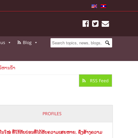
 us
Blog
ິຫານນ້ຳ
RSS Feed
PROFILES
ືນ​ໃໝ່​ ທີ່ໃກ້​ກັບ​ບ່ອນທີ່​ໄດ້ຮັບຄວາມເສຍຫາຍ, ຊຶ່ງສ້າງຄວາມ