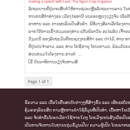
making a splash with Laos' Tha Ngon crop irrigation
ລັດຖະບານຍີ່ປຸ່ນຈະສືບຕໍ່ໃຫ້ການຊ່ວຍເຫຼືອລັດຖະບານລາວ ໃ
ການກະສິກຳທ່າງ່ອນ ເມືອງໄຊທານີ ນະຄອນຫຼວງວຽງຈັນ ເພື່ອ
ອາຫານ ແລະ ການຜະລິດເປັນສິນຄ້າ. ພິທີວາງສິລາເລີກໂຄງການໄ
ພາຍໃຕ້ການເຂົ້າຮ່ວມຂອງທ່ານ ແກ້ວພິລາວັນ ອະໄພລັດ ເຈົ້າ
ວົງມະນີ ຮອງລັດຖະມົນຕີກະຊວງກະສິກຳ ແລະ ປ່າໄມ້, ທ່ານ ທ
ຍີ່ປຸ່ນປະຈຳລາວ, ແລະ ທ່ານ ໂຢຊີຮາຣຸ ໂຢເນຢາມະ, ພ້ອມດ້ວຍ
ສ່ວນຮ່ວມໃນໂຄງການ.ອ່ານຕໍ່
...

ບັນນາທິການວຽງຈັນທາມສ໌
Page 1 of 1
ຂໍ້ຄວາມ ແລະ ເນື້ອໃນຕົ້ນສະບັບຕ່າງໆທີ່ສ້າງຂຶ້ນ ແລະ ເຜີຍແຜ່
ຄຸ້ມຄອງລິຂະສິດ ຕາມຫຼັກການນຳໃຊ້ຂໍ້ມູນທີ່ເປັນທຳ. ເນື້ອຫາ
ແລະ ຈັດທຳຂຶ້ນໂດຍບມີຄ່າໃຊ້ຈ່າຍໃດໆ ໂດຍມີຈຸດປະສົງເພື່ອເປັນແ
ເປັນການຈັດການໃນຖານະກຸ່ມຂໍ້ມູນເປີດ/ ຄວາມຮູ້ເປີດ ໂດຍພາກເອກ