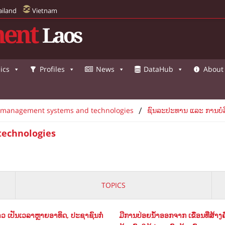
ailand
Vietnam
ent
Laos
ics
Profiles
News
DataHub
About
/
l management systems and technologies
ຊົນລະປະທານ ແລະ ການບໍລ
technologies
TOPICS
 ເປັນເວລາຫຼາຍອາທິດ, ປະຊາຊົນກໍ
ມີການປ່ອຍນ້ຳອອກຈາກ ເຂື່ອນ​ທີ່​ສ້າງ​ຄ