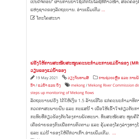
ເປັນດິຈິຕອນ” ຜ່ານການນຳໃຊ້ເຕັກໂນໂລຊີທີ່ກ້າວໜ້າ, ສອດຄ
ແຫ່ງຊາດຂອງລັດຖະບານ. ອ່ານເພິ່ມເຕີມ
...

ໂຕະໂຄສະນາ
ຟຣັ່ງໃຫ້ການສະໜັບສະໜູນຄະນະກຳມະການແມ່ນ້ຳຂອງ (MR
ວຽນຂອງແມ່ນ້ຳຂອງ
19 May 2021
ວຽງຈັນທາມສ໌
ການຊ່ວຍເຫຼືອ ແລະ ການພ
ນ້ຳ
/
ແມ່ນ້ຳ ແລະ ບຶງ
mekong
/
Mekong River Commission disc
steps up monitoring of Mekong flows
ລັດຖະບານຝຣັ່ງ ໄດ້ໃຫ້ເງິນ 1.5 ລ້ານເອີໂຣ ແກ່ຄະນະກຳມາທິກ
ກວດກາສະພາບຝົນ ແລະ ກະແສນ້ ຳ ເພື່ອໃຫ້ເຂົ້າໃຈກ່ຽວກັ
ກະທົບທີ່ກ່ຽວຂ້ອງກັບໂຄງການພັດທະນາ. ທຶນສະໜັບສະ ໜູນຄືດັ
ເຄືອຂ່າຍຂອງຕົນເພື່ອການຕິດຕາມ ແລະ ຄຸ້ມຄອງໂຄງລ່າງທາງນ
ແລະ ແມ່ນ້ ຳຂອງໃຫ້ດີກ່ວາເກົ່າ.ອ່ານເພິ່ມເຕີມ.
...