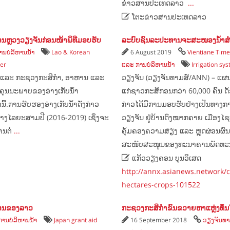
ຂ່າວສານປະເທດລາວ
...

ໂຕະຂ່າວສານປະເທດລາວ
ອນຫຼວງວຽງຈັນກ່ອນໜ້າພິທີມອບຮັບ
ລະບົບຊົນລະປະທານຈະສະໜອງນ້ຳສຳລັບ
ນບໍລິຫານນ້ຳ
Lao & Korean
6 August 2019
Vientiane Tim
ver
ແລະ ການບໍລິຫານນ້ຳ
Irrigation sy
າວ ແລະ ກະຊວງກະສິກຳ, ອາຫານ ແລະ
ວຽງຈັນ (ວຽງຈັນທາມສ໌/ANN) – ແຜ
ຄຸນນະພາບຂອງອ່າງເກັບນ້ຳ
ແກ່ຊາວກະສິກອນກວ່າ 60,000 ຄົນ ດ້
້.ການຮັບຮອງອ່າງເກັບນ້ຳດັ່ງກ່າວ
ກ່າວໄດ້ມີການມອບຮັບຢ່າງເປັນທາງກາ
່ສ້າງໄລຍະສາມປີ (2016-2019) ເຊິ່ງຈະ
ວຽງຈັນ ຢູ່ບ້ານດົງໝາກຄາຍ ເມືອງໄ
ານຕໍ່
...
ຄຸ້ມຄອງຄວາມສ່ຽງ ແລະ ຫຼຸດຜ່ອນຜົ
ສະໜັບສະໜູນຂອງທະນາຄານພັດທະນາ

ແກ້ວວຽງຄອນ ບຸນວິເສດ
http://annx.asianews.network/c
hectares-crops-101522
ງ່ອນຂອງລາວ
ກະຊວງກະສິກຳຂົນຂວາຍຫາແຫຼ່ງທຶນ
ານບໍລິຫານນ້ຳ
Japan grant aid
16 September 2018
ວຽງຈັນທາ