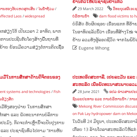
ຢ້ານກົວ​ໃຫ້​ປະ​ຊາ​ຊົນ​ຢ້ານ​ກົວ
ການຮອງຮັບເຫດສຸກເສີນ
/
ໄພນ້ຳຖ້ວມ
/
29 March 2022
ວິທະຍຸເສລີເອເ
affected Laos
/
widespread
ບໍລິຫານນ້ຳ
dam flood victims to 
ບໍຣິສັດ ຮັບຜິດຊອບ ເຂື່ອນແຕກ ທີ່ຮ້າ
ກສ່ຽງໃຕ້ ເປັນເວລາ 2 ອາທິດ, ພາກ
ໃນອາທິດແລ້ວນີ້ວ່າ ເຂື່ອນທີ່ສ້າງໃໝ່
ານປະເຊີນກັບໂຄງສ້າງພື້ນຖານທີ່
ຢ້ານ ລວມທັງຜູ້ລອດຊີວິດ ຈາກໄພພິບັດ
ຍ້າຍ ຍ້ອນມີຄວາມສ່ຽງຕໍ່ການຕິດເຊື້ອ

Eugene Whong
ມ​ມື​ໃນ​ການ​ສຶກ​ສາ​ດ້ານ​ດິ​ຈິ​ຕອນ​ຂອງ​
ປະເທດອົດສະຕາລີ, ເຢຍລະມັນ ແລະ 
ສະຫະລັດ ເພື່ອພັດທະນາສະພາບລວມ
ent systems and technologies
/
Fish
28 June 2021
ຂປລ-ຂ່າວສານປະ
ນລ້ຽງສັດ
ຊົນລະປະທານ ແລະ ການບໍລິຫານນ້ຳ
/
ການ
່ວມມືທັງສອງຝ່າຍ ໃນການສຶກສາ
Mekong River Commission discuss 
on Pak Lay hydropower dam on Meko
ອສຶກສາ ແລະ ພັດທະນາການບໍລິການ
ໃນວັນທີ 24 ມິຖຸນາ, ປະເທດອົດສະຕ
ມົງ. ກິດຈະກຳເຫຼົ່ານີ້ຈະປັບປຸງການ
ເກືອບ 13 ລ້ານໂດລາສະຫະລັດໃຫ້ແກ່
 ແລະ ປະຊາຊົນທົ່ວໄປຕາມ “ການຫັນ