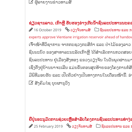

ຜູ້ລາຍງານຂ່າວທາມສ໌
ຊ່ຽວຊານລາວ, ເກົາຫຼີ ຮັບຮອງອ່າງເກັບນ້ຳຊົນລະປະທານນະຄ
16 October 2019
ວຽງຈັນທາມສ໌
ຊົນລະປະທານ ແລະ ກາ
experts approve Vientiane irrigation reservoir ahead of hando
ເຈົ້າໜ້າທີ່ວິຊາການ ຈາກກະຊວງກະສິກຳ ແລະ ປ່າໄມ້ຂອງລ
ຊົນນະບົດ ຂອງສາທາລະນະລັດເກົາຫຼີ ໄດ້ສຳເລັດການກວດສອບ
ຊົນລະປະທານ ຢູ່ເມືອງສັງທອງ ແຂວງວຽງຈັນ ໃນວັນພຸດຜ່ານມານີ
ເຊິ່ງຕັ້ງຢູ່ບ້ານນາຈະເລີນ ແມ່ນຂັ້ນຕອນສຸດທ້າຍຂອງໂຄງການກໍ
ມີພິທີມອບຮັບ ແລະ ເປີດຕົວຢ່າງເປັນທາງການໃນເດືອນໜ້ານີ້. ອ່

ສັງຄົມໄຊ ບຸບຜານຸວົງ
ຍີ່ປຸ່ນອະນຸມັດການຊ່ວຍເຫຼືອສຳລັບໂຄງການຊົນລະປະທານທ່າ
25 February 2019
ວຽງຈັນທາມສ໌
ຊົນລະປະທານ ແລະ ກ