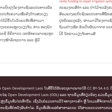
seeks funding to repair irrigation sys
ນການປັບປຸງໂຄງການຊົນລະປະທານເພື່ອ
ກະຊວງກະສິກຳ ແລະ ປ່າໄມ້ຈະເລັ່ງຮ່
ຮັບປະກັນຄວາມໝັ້ນຄົງດ້ານສະບຽງ
ສ້ອມແປງລະບົບຊົນລະປະທານທີ່ຖືກ
ດ້ມີຂຶ້ນໃນວັນພະຫັດທີ່ຜ່ານມາ
ປູກພືດລະດູແລ້ງ. ຜ່ານມາມີໂຄງການ
ຄອງນະຄອນຫຼວງວຽງຈັນ, ທ່ານ ທອງພັດ
ຖ້ວມຢ່າງໜັກ ອັນເປັນຜົນມາຈາກ ພະຍຸ

າເຄຊີ ຮິຄີຮາຣະ ເອກອັກຄະລາດຊະທູດ
ນັກຂ່າວວຽງຈັນທາມສ໌
ຕາງໜ້າລັດຖະບານ ແລະ ຜູ້ມີ
ໂດຍ Open Development Laos ໃນທີ່ນີ້ໄດ້ຮັບອະນຸຍາດພາຍໃຕ້ CC BY-SA 4.0. ບ
ໃນເວັບໄຊ Open Development Laos (ODL) ແລະ ຖານຂໍ້ມູນທີ່ກ່ຽວຂ້ອງ ແມ່ນຂໍ
ຫຼ່ງຂໍ້ມູນທົ່ວໄປເທົ່ານັ້ນ. ເຊິ່ງມັນບໍ່ແມ່ນການວິໃຈທາງການຄ້າ ຫຼື ໂດເມນທີ່
ະຊົນທີ່ບໍ່ຫວັງຜົນກຳໄລ. ຂໍ້ມູນທີ່ເຜີຍແຜ່ຕໍ່ສາທາລະນະ ໄດ້ຜ່ານຂະບວນການກວດ