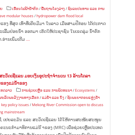
ຊຍ
ເຂື່ອນໄຟຟ້ານ້ຳຕົກ
/
ພື້ນຖານໂຄງລ່າງ
/
ຊົນລະປະທານ ແລະ ການ
have modular houses
/
hydropower dam flood local
ຍແຮງ ທີ່ສຸດ ເທົ່າທີ່ເຄີຍມີມາ ໃນລາວ ເມື່ອສາມປີກ່ອນ ໄດ້ປະກາດ
 ຈະເລີ້ມປ່ອຍນໍ້າ ອອກມາ ເຮັດໃຫ້ປະຊາຊົນ ໃນເຂດລຸ່ມ ນໍ້າຕົກ
.ອ່ານເພິ່ມເຕີມ
...
ສະວິດເຊີແລນ ມອບເງິນອຸປະຖຳຈຳນວນ 13 ລ້ານໂດລາ
ຂອງແມ່ນ້ຳຂອງ
ເທດລາວ
ການຊ່ວຍເຫຼືອ ແລະ ການພັດທະນາ
/
Ecosystems
/
ຜະລິດພະລັງງານທາງເລືອກ
/
ແມ່ນ້ຳ ແລະ ບຶງ
/
ຊັບພະຍາກອນແຫຼ່ງນ້ຳ
key policy issues
/
Mekong River Commission open to discuss
ng mainstream
າລີ, ເຢຍລະມັນ ແລະ ສະວິດເຊີແລນ ໄດ້ໃຫ້ການສະໜັບສະໜູນ
 ຄະນະກຳມາທິການແມ່ນ້ ຳຂອງ (MRC) ເພື່ອຊ່ວຍເຫຼືອປະເທດ