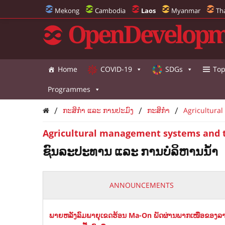
Mekong
Cambodia
Laos
Myanmar
Th
OpenDevelopm
Home
COVID-19
SDGs
Top
Programmes
/
/
/
ກະສິກຳ ແລະ ການປະມົງ
ກະສິກຳ
Agricultura
Agricultural management systems and 
ຊົນລະປະທານ ແລະ ການບໍລິຫານນ້ຳ
ANNOUNCEMENTS
ພາຍຫລັງລົມພາຍຸເຂດຮ້ອນ Ma-On ພັດຜ່ານພາກເໜືອຂອງລາວ