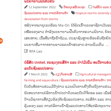
ພະຍາຍາມຟື້ນຕົວຄືນ
12 September 2022
ວິທະຍຸເສລີເອເຊຍ
ໄພພິບັດ ແລະ 
ຊົນລະປະທານ ແລະ ການບໍລິຫານນ້ຳ
tropical storms severely 
devastation from storms
ຫລັງຈາກພາຍຸເຂດຮ້ອນ Ma-On ໄດ້ພັດເຂົ້າເຂດອາຊີຕາເວັນອອ
ເໜືອຂອງລາວ ກໍາລັງພະຍາຍາມຟື້ນຕົວຈາກຄວາມພິນາດ, ຍ້ອນກ
ເສຍຫາຍ, ເນື້ອທີ່ນາຖືກນໍ້າຖ້ວມ, ປະຊາຊົນຫຼາຍຮ້ອຍຄົນຖືກຍົກ
ພະຍາດທີ່ມາຈາກການຂາດແຄນນໍ້າສະອາດ.ອ່ານເພິ່ມເຕີມ
...

RFA Lao
ບໍລິສັດ Unitel, ກະ​ຊວງ​ກະ​ສິ​ກຳ ​ແລະ​ ປ່າ​ໄມ້​ເພີ່ມ​ ທະ​ວີ​ການ​ຮ່ວ
ລະ​ບົບ​ຊົນ​ລະ​ປະ​ທານ
7 March 2022
ວຽງຈັນທາມສ໌
Agricultural managem
farming and aquaculture
/
ຊົນລະປະທານ ແລະ ການບໍລິຫານນ້ຳ
/
ກາ
ບົດບັນທຶກການຮ່ວມມືດັ່ງກ່າວ ແມ່ນເປັນການຢັ້ງຢືນເຖິງການຮ
ພັດທະນາການບໍລິການນໍ້າປະປາດ້ວຍລະບົບດິຈິຕອລ ແລະ ເພື່
ດ້ານວິຊາການທີ່ກ່ຽວຂ້ອງກັບຊົນລະປະທານ, ກະສິກຳ ແລະ ການປະ
ຄຸ້ມຄອງ ແລະ ການບໍລິການນ້ຳຊົນລະປະທານໃຫ້ແກ່ລັດຖະບານ