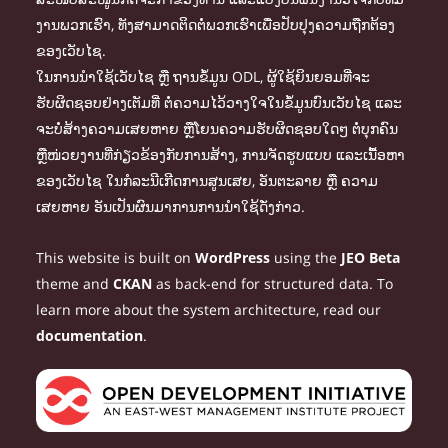
ງານພວກເຮົາ, ທັງສາມາດຕິດຕໍ່ພວກເຮົາເພື່ອປັບປຸງຄວາມຖືກຕ້ອງ
ຂອງເວັບໄຊ.
ໃນການນຳໃຊ້ເວັບໄຊ ຫຼື ຖານຂໍ້ມູນ ODL, ຜູ້ໃຊ້ຍິນຍອມທີ່ຈະ
ຮັບຜິດຊອບຢ່າງເຕັມທີ່ ຕໍ່ຄວາມໄວ້ວາງໃຈໃນຂໍ້ມູນບົນເວັບໄຊ ແລະ
ຈະບໍ່ສ້າງຄວາມເສຍຫາຍ ຫຼືໂຍນຄວາມຮັບຜິດຊອບໃດໆ ຕໍ່ບຸກຄົນ
ຫຼືໜ່ວຍງານທີ່ກ່ຽວຂ້ອງກັບການສ້າງ, ການຈັດຮູບແບບ ແລະເນື້ອຫາ
ຂອງເວັບໄຊ ໃນກໍລະນີເກີດການສູນເສຍ, ອັນຕະລາຍ ຫຼື ຄວາມ
ເສຍຫາຍ ອັນເປັນຜົນມາການການນຳໃຊ້ດັ່ງກ່າວ.
This website is built on
WordPress
using the
JEO Beta
theme and
CKAN
as back-end for structured data. To
learn more about the system architecture, read our
documentation
.