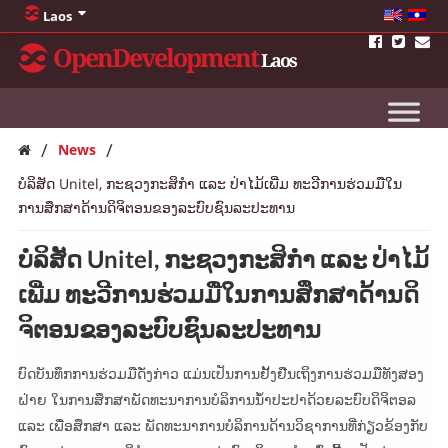
Laos
OpenDevelopment
Laos
/
/
News
ບໍລິສັດ Unitel, ກະ​ຊວງ​ກະ​ສິ​ກຳ ​ແລະ​ ປ່າ​ໄມ້​ເພີ່ມ​ ທະ​ວີ​ການ​ຮ່ວມ​ມື​ໃນ​
ການ​ສຶກ​ສາ​ດ້ານ​ດິ​ຈິ​ຕອນ​ຂອງ​ລະ​ບົບ​ຊົນ​ລະ​ປະ​ທານ
ບໍລິສັດ Unitel, ກະ​ຊວງ​ກະ​ສິ​ກຳ ​ແລະ​ ປ່າ​ໄມ້​
ເພີ່ມ​ ທະ​ວີ​ການ​ຮ່ວມ​ມື​ໃນ​ການ​ສຶກ​ສາ​ດ້ານ​ດິ​
ຈິ​ຕອນ​ຂອງ​ລະ​ບົບ​ຊົນ​ລະ​ປະ​ທານ
ບົດບັນທຶກການຮ່ວມມືດັ່ງກ່າວ ແມ່ນເປັນການຢັ້ງຢືນເຖິງການຮ່ວມມືທັງສອງ
ຝ່າຍ ໃນການສຶກສາພັດທະນາການບໍລິການນໍ້າປະປາດ້ວຍລະບົບດິຈິຕອລ
ແລະ ເພື່ອສຶກສາ ແລະ ພັດທະນາການບໍລິການດ້ານວິຊາການທີ່ກ່ຽວຂ້ອງກັບ