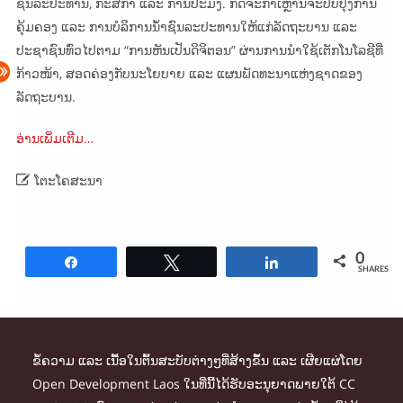
ຊົນລະປະທານ, ກະສິກຳ ແລະ ການປະມົງ. ກິດຈະກຳເຫຼົ່ານີ້ຈະປັບປຸງການ
ຄຸ້ມຄອງ ແລະ ການບໍລິການນ້ຳຊົນລະປະທານໃຫ້ແກ່ລັດຖະບານ ແລະ
ປະຊາຊົນທົ່ວໄປຕາມ “ການຫັນເປັນດິຈິຕອນ” ຜ່ານການນຳໃຊ້ເຕັກໂນໂລຊີທີ່
ກ້າວໜ້າ, ສອດຄ່ອງກັບນະໂຍບາຍ ແລະ ແຜນພັດທະນາແຫ່ງຊາດຂອງ
ລັດຖະບານ.
ອ່ານເພິ່ມເຕີມ…

ໂຕະໂຄສະນາ
0
Share
Tweet
Share
SHARES
ຂໍ້ຄວາມ ແລະ ເນື້ອໃນຕົ້ນສະບັບຕ່າງໆທີ່ສ້າງຂຶ້ນ ແລະ ເຜີຍແຜ່ໂດຍ
Open Development Laos ໃນທີ່ນີ້ໄດ້ຮັບອະນຸຍາດພາຍໃຕ້ CC