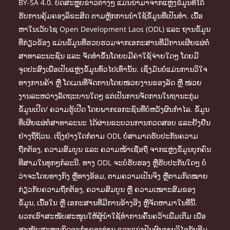
BY-SA 4.0. ບົດສະຫຼຸບຂ່າວຕ່າງໆ ແມ່ນນຳມາຈາກແຫຼ່ງຂໍ້ມູນທີ່ໄດ້
ຮັບການຄຸ້ມຄອງລິຂະສິດ ຕາມຫຼັກການນຳໃຊ້ຂໍ້ມູນທີ່ເປັນທຳ. ເນື້ອ
ຫາໃນເວັບໄຊ Open Development Laos (ODL) ແລະ ຖານຂໍ້ມູນ
ທີ່ກ່ຽວຂ້ອງ ແມ່ນຂໍ້ມູນທີ່ຮວບຮວມຈາກເອກະສານທີ່ມີການເຜີຍແຜ່ຕໍ່
ສາທາລະນະຊົນ ແລະ ຈັດທຳຂຶ້ນໂດຍບມີຄ່າໃຊ້ຈ່າຍໃດໆ ໂດຍມີ
ຈຸດປະສົງເພື່ອເປັນແຫຼ່ງຂໍ້ມູນທົ່ວໄປເທົ່ານັ້ນ. ເຊິ່ງມັນບໍ່ແມ່ນການວິໃຈ
ທາງການຄ້າ ຫຼື ໂດເມນທີ່ຈັດການໂດຍໜ່ວຍງານຂອງລັດ ຫຼື ໜ່ວຍ
ງານລະຫວ່າງລັດຖະບານໃດໆ ແຕ່ເປັນການຈັດການໃນຖານະກຸ່ມ
ຂໍ້ມູນເປີດ/ ຄວາມຮູ້ເປີດ ໂດຍພາກເອກະຊົນທີ່ບໍ່ຫວັງຜົນກຳໄລ. ຂໍ້ມູນ
ທີ່ເຜີຍແຜ່ຕໍ່ສາທາລະນະ ໄດ້ຜ່ານຂະບວນການກວດສອບ ແລະຢັ້ງຢືນ
ຢ່າງຖີ່ຖ້ວນ. ເຖິງຢ່າງໃດກໍຕາມ ODL ບໍ່ສາມາດຮັບປະກັນຄວາມ
ຖືກຕ້ອງ, ຄວາມສົມບູນ ແລະ ຄວາມໜ້າເຊື່ອຖື ຈາກແຫຼ່ງຂໍ້ມູນບຸກຄົນ
ທີສາມໃນທຸກໆກໍລະນີ. ທາງ ODL ຈະບໍ່ຮັບຮອງ ຫຼືຮັບປະກັນໃດໆ ບໍ່
ວ່າຈະໂດຍທາງກົງ ຫຼືທາງອ້ອມ, ຕາມຄວາມເປັນຈິງ ຫຼືຕາມກົດໝາຍ
ກ່ຽວກັບຄວາມຖືກຕ້ອງ, ຄວາມສົມບູນ ຫຼື ຄວາມເໝາະສົມຂອງ
ຂໍ້ມູນ, ເນື້ອໃນ ຫຼື ເອກະສານທີ່ມີການອ້າງອີງ ຫຼືຈັດຫາມາໃນທີ່ນີ້.
ພວກເຮົາສະໜັບສະໜູນໃຫ້ຜູ້ນຳໃຊ້ທຳການຄົ້ນຄວ້າເພີ່ມເຕີມ ເພື່ອ
ສະໜັບສະໜູນກິດຈະກຳຂອງທ່ານ ແລະແບ່ງປັນຜົນງານວິໄຈກັບທີມ