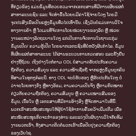
ທີ່ກ່ຽວຂ້ອງ ແມ່ນຂໍ້ມູນທີ່ຮວບຮວມຈາກເອກະສານທີ່ມີການເຜີຍແຜ່ຕໍ່
ສາທາລະນະຊົນ ແລະ ຈັດທຳຂຶ້ນໂດຍບມີຄ່າໃຊ້ຈ່າຍໃດໆ ໂດຍມີ
ຈຸດປະສົງເພື່ອເປັນແຫຼ່ງຂໍ້ມູນທົ່ວໄປເທົ່ານັ້ນ. ເຊິ່ງມັນບໍ່ແມ່ນການວິໃຈ
ທາງການຄ້າ ຫຼື ໂດເມນທີ່ຈັດການໂດຍໜ່ວຍງານຂອງລັດ ຫຼື ໜ່ວຍ
ງານລະຫວ່າງລັດຖະບານໃດໆ ແຕ່ເປັນການຈັດການໃນຖານະກຸ່ມ
ຂໍ້ມູນເປີດ/ ຄວາມຮູ້ເປີດ ໂດຍພາກເອກະຊົນທີ່ບໍ່ຫວັງຜົນກຳໄລ. ຂໍ້ມູນ
ທີ່ເຜີຍແຜ່ຕໍ່ສາທາລະນະ ໄດ້ຜ່ານຂະບວນການກວດສອບ ແລະຢັ້ງຢືນ
ຢ່າງຖີ່ຖ້ວນ. ເຖິງຢ່າງໃດກໍຕາມ ODL ບໍ່ສາມາດຮັບປະກັນຄວາມ
ຖືກຕ້ອງ, ຄວາມສົມບູນ ແລະ ຄວາມໜ້າເຊື່ອຖື ຈາກແຫຼ່ງຂໍ້ມູນບຸກຄົນ
ທີສາມໃນທຸກໆກໍລະນີ. ທາງ ODL ຈະບໍ່ຮັບຮອງ ຫຼືຮັບປະກັນໃດໆ ບໍ່
ວ່າຈະໂດຍທາງກົງ ຫຼືທາງອ້ອມ, ຕາມຄວາມເປັນຈິງ ຫຼືຕາມກົດໝາຍ
ກ່ຽວກັບຄວາມຖືກຕ້ອງ, ຄວາມສົມບູນ ຫຼື ຄວາມເໝາະສົມຂອງ
ຂໍ້ມູນ, ເນື້ອໃນ ຫຼື ເອກະສານທີ່ມີການອ້າງອີງ ຫຼືຈັດຫາມາໃນທີ່ນີ້.
ພວກເຮົາສະໜັບສະໜູນໃຫ້ຜູ້ນຳໃຊ້ທຳການຄົ້ນຄວ້າເພີ່ມເຕີມ ເພື່ອ
ສະໜັບສະໜູນກິດຈະກຳຂອງທ່ານ ແລະແບ່ງປັນຜົນງານວິໄຈກັບທີມ
ງານພວກເຮົາ, ທັງສາມາດຕິດຕໍ່ພວກເຮົາເພື່ອປັບປຸງຄວາມຖືກຕ້ອງ
ຂອງເວັບໄຊ.