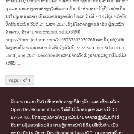
ການແລກປ່ຽນປະສົບການ ແລະ ທັດສະນະຂອງຜູ້ເຂົ້າຮ່ວມຈາກປະເທດຕ່າງ
ໆ ແລະ ຂະແໜງການຕ່າງໆໃນທົ່ວພາກພື້ນ. ຊຶ່ງສຳມະນາຄັ້ງນີ້ ຈະດຳເນີນ
ໄປໃນຮູບອອນລາຍ ເປັນເວລາສອງອາທິດ ນັບແຕ່ ວັນທີ 7-18 ມິຖຸນາ.ກຳນົດ
ປິດຮັບສະໝັກ ວັນທີ 21 ເມສາ 2021.ຍັງມີໂອກາດຫຼາຍສຳລັບ ຜູ້ສະໝັກ
ຄົນລາວ. ຊຶ່ງສາມາດປະກອບແບບຟອມໄດ້ທີ່ນີ້
https://form.jotform.com/210878789397076ສຶກສາຂໍ້ມູນກ່ຽວກັບ
ໂຄງການນີ້ຕາມເອກະສານຄັດຕິດດັ່ງຕໍ່ໄປນີ້ >>>> Summer School on
Land June 2021-Describeທ່ານສາມາດເຂົ້າເບິ່ງລາຍລະອຽດເພິ່ມເຕີມ
ໄດ້ທີ່ນີ້
...
Page 1 of 1
ຂໍ້ຄວາມ ແລະ ເນື້ອໃນຕົ້ນສະບັບຕ່າງໆທີ່ສ້າງຂຶ້ນ ແລະ ເຜີຍແຜ່ໂດຍ
Open Development Laos ໃນທີ່ນີ້ໄດ້ຮັບອະນຸຍາດພາຍໃຕ້ CC
BY-SA 4.0. ບົດສະຫຼຸບຂ່າວຕ່າງໆ ແມ່ນນຳມາຈາກແຫຼ່ງຂໍ້ມູນທີ່ໄດ້
ຮັບການຄຸ້ມຄອງລິຂະສິດ ຕາມຫຼັກການນຳໃຊ້ຂໍ້ມູນທີ່ເປັນທຳ. ເນື້ອ
ຫາໃນເວັບໄຊ Open Development Laos (ODL) ແລະ ຖານຂໍ້ມູນ