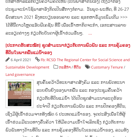
ປຶກສາຫາລືແລກປ່ຽນຄວາມຄິດເຫັນ (ເປັນພາສາຕົນເອງ) ເຖິງວ່າກອງ
ປະຊຸມຈະນຳໃຊ້ພາສາອັງກິດເປັນສື່ກາງກໍຕາມ. ວັນພຸດ-ພະຫັດ, ທີ 26-27
ພຶດສະພາ 2021 ລົງທະບຽນອອນລາຍ ແລະ ຊອກຫາຂໍ້ມູນເພິ່ມເຕີມ >>>
ໄດ້ທີ່ນີ້ດາວໂຫຼດແອັບພີເຄຊັນ ທີ່ນີ້ ເພື່ອເຂົ້າຫາກິດຈະກຳ, ເອກະສານລາຍ
ລະອຽດຕ່າງໆ ກ່ຽວກັບບັນດາຜູ້ເຂົ້າຮ່ວມອື່ນໆ.
...
[ປະກາດຮັບສະໝັກ] ຊຸດສຳມະນາກ່ຽວກັບການພົວພັນ ແລະ ການຄຸ້ມຄອງ
ທີ່ດິນໃນພາກພື້ນແມ່ນ້ຳຂອງ
6 April 2021
Fb: RCSD The Regional Center for Social Science and
Sustainable Development
ກະສິກຳ
/
ທີ່ດິນ
Customary Tenure
/
Land governance
ສູນຄົ້ນຄວ້າວິທະຍາສາດສັງຄົມ ແລະ ການພັດທະນາ
ແບບຍືນຍົງຂອງພາກພື້ນ ແລະ ກອງປະຊຸມຄົ້ນຄວ້າ
ກ່ຽວກັບທີ່ດິນແມ່ນໍ້າ ໄດ້ເປີດຊຸດສຳມະນາລະດູຮ້ອນ
ປະຈຳປີ ກ່ຽວກັບການພົວພັນ ແລະ ການປົກຄອງທີ່ດິນ,
ເຊິ່ງມີຜູ້ເຂົ້າຮ່ວມຈາກທັງໝົດ 6 ປະເທດແມ່ນໍ້າຂອງ. ຈຸດປະສົງເພື່ອໃຫ້ຜູ້
ເຂົ້າຮ່ວມມີແນວທາງຄົ້ນຄ້ວາ ໃຫ້ມີຄວາມເຂົ້າໃຈເລິກເຊິ່ງ ກ່ຽວກັບການ
ພົວພັນທາງດ້ານທີ່ດິນ ແລະ ການຄຸ້ມຄອງທີ່ດິນໃນເຂດແມ່ນໍ້າຂອງ, ລວມທັງ