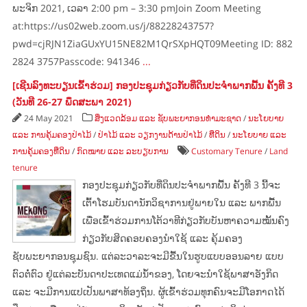
ພະຈິກ 2021, ເວລາ 2:00 pm – 3:30 pmJoin Zoom Meeting
at:https://us02web.zoom.us/j/88228243757?
pwd=cjRJN1ZiaGUxYU15NE82M1QrSXpHQT09Meeting ID: 882
2824 3757Passcode: 941346
...
[ເຊີນລົງທະບຽນເຂົ້າຮ່ວມ​] ກອງປະຊຸມກ່ຽວກັບທີ່ດິນປະຈຳພາກພື້ນ ຄັ້ງທີ 3
(ວັນທີ 26-27 ພຶດສະພາ 2021)
24 May 2021
ສິ່ງແວດລ້ອມ ແລະ ຊັບພະຍາກອນທຳມະຊາດ
/
ນະໂຍບາຍ
ແລະ ການຄຸ້ມຄອງປ່າໄມ້
/
ປ່າໄມ້ ແລະ ວຽກງານດ້ານປ່າໄມ້
/
ທີ່ດິນ
/
ນະໂຍບາຍ ແລະ
ການຄຸ້ມຄອງທີ່ດິນ
/
ກົດໝາຍ ແລະ ລະບຽບການ
Customary Tenure
/
Land
tenure
ກອງປະຊຸມກ່ຽວກັບທີ່ດິນປະຈຳພາກພື້ນ ຄັ້ງທີ 3 ນີ້ຈະ
ເຕົ້າໂຮມບັນດານັກວິຊາການຢູ່ພາຍໃນ ແລະ ພາກພື້ນ
ເພື່ອເຂົ້າຮ່ວມການໂຕ້ວາທີກ່ຽວກັບບັນຫາຄວາມໝັ້ນຄົງ
ກ່ຽວກັບສິດຄອບຄອງນຳໃຊ້ ແລະ ຄຸ້ມຄອງ
ຊັບພະຍາກອນຊຸມຊົນ. ແຕ່ລະວາລະຈະມີຂື້ນໃນຮູບແບບອອນລາຍ ແບບ
ຕົວຕໍ່ຕົວ ຢູ່ແຕ່ລະບັນດາປະເທດແມ່ນ້ຳຂອງ, ໂດຍຈະນຳໃຊ້ພາສາອັງກິດ
ແລະ ຈະມີການແປເປັນພາສາທ້ອງຖິ່ນ. ຜູ້ເຂົ້າຮ່ວມທຸກຄົນຈະມີໂອກາດໄດ້