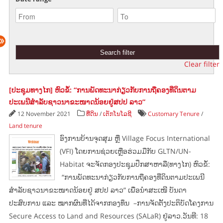
Clear filter
[ປະຊຸມທາງໄກ] ຫົວຂໍ້: “ການພັດທະນາກ່ຽວກັບການຖືຄອງທີ່ດິນຕາມ
ປະເພນີສຳລັບຊາວນາຂະໜາດນ້ອຍຢູ່ສປປ ລາວ”
12 November 2021
ທີ່ດິນ
/
ເຕັກໂນໂລຊີ
Customary Tenure
/
Land tenure
ອົງການບ້ານຈຸດສຸມ ຫຼື Village Focus International
(VFI) ໂດຍການຊ່ວຍເຫຼືອຮ່ວມມືກັບ GLTN/UN-
Habitat ຈະຈັດກອງປະຊຸມປຶກສາຫາລື(ທາງໄກ) ຫົວຂໍ້:
“ການພັດທະນາກ່ຽວກັບການຖືຄອງທີ່ດິນຕາມປະເພນີ
ສຳລັບຊາວນາຂະໜາດນ້ອຍຢູ່ ສປປ ລາວ” ເພື່ອນຳສະເໜີ ບັນດາ
ປະສົບການ ແລະ ໝາກຜົນທີ່ໄດ້ຈາກກອງທຶນ –ການຈັດຕັ້ງປະຕິບັດໂຄງການ
Secure Access to Land and Resources (SALaR) ຢູ່ລາວ.ວັນທີ: 18