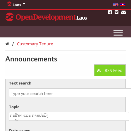
Laos
OpenDevelopment
Laos
/
Customary Tenure
Announcements
RSS Feed
Text search
Topic
Date range