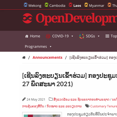
Mekong
Cambodia
Laos
Myanmar
Th
OpenDevelopm
Home
COVID-19
SDGs
Top
Programmes
/
/
Announcements
[ເຊີນລົງທະບຽນເຂົ້າຮ່ວມ​] ກອງປ
[ເຊີນລົງທະບຽນເຂົ້າຮ່ວມ​] ກອງປະຊຸມກ່
27 ພຶດສະພາ 2021)
24 May 2021
ສິ່ງແວດລ້ອມ ແລະ ຊັບພະຍາກອນທຳມະຊາດ
/
ນະໂ
ການຄຸ້ມຄອງທີ່ດິນ
/
ກົດໝາຍ ແລະ ລະບຽບການ
Customary Tenur
ກອງປະຊຸມກ່ຽວກັບທີ່ດິນປະຈຳພາກພື