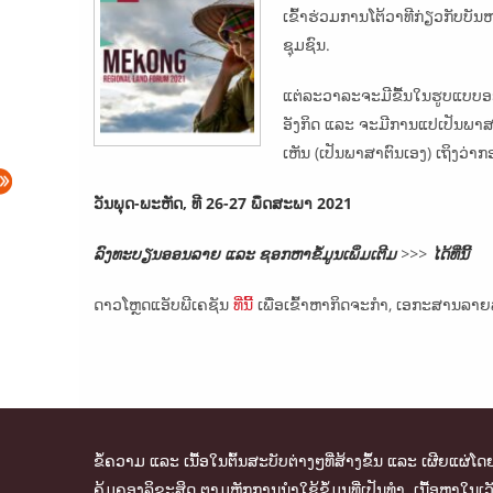
ເຂົ້າຮ່ວມການໂຕ້ວາທີກ່ຽວກັບບ
ຊຸມຊົນ.
ແຕ່ລະວາລະຈະມີຂື້ນໃນຮູບແບບອອ
ອັງກິດ ແລະ ຈະມີການແປເປັນພາສາ
ເຫັນ (ເປັນພາສາຕົນເອງ) ເຖິງວ່
ວັນພຸດ-ພະຫັດ, ທີ 26-27 ພຶດສະພາ 2021
ລົງທະບຽນອອນລາຍ ແລະ ຊອກຫາຂໍ້ມູນເພິ່ມເຕີມ
>>>
ໄດ້ທີ່ນີ້
ດາວໂຫຼດແອັບພີເຄຊັນ
ທີ່ນີ້
ເພື່ອເຂົ້າຫາກິດຈະກຳ, ເອກະສານລາຍລ
ຂໍ້ຄວາມ ແລະ ເນື້ອໃນຕົ້ນສະບັບຕ່າງໆທີ່ສ້າງຂຶ້ນ ແລະ ເຜີຍແຜ່
ຄຸ້ມຄອງລິຂະສິດ ຕາມຫຼັກການນຳໃຊ້ຂໍ້ມູນທີ່ເປັນທຳ. ເນື້ອຫາ