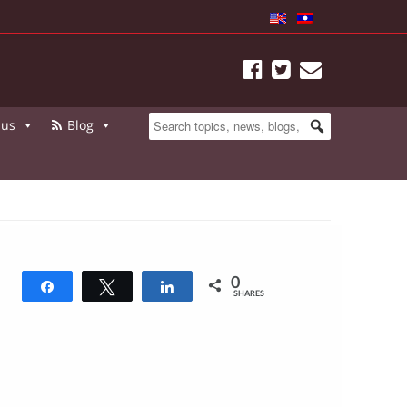
 us
Blog
0
Share
Tweet
Share
SHARES