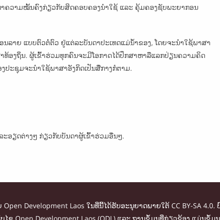
ັນຫາຄວາມໝັ້ນຄົງກ່ຽວກັບສິດຄອບຄອງນຳໃຊ້ ແລະ ຄຸ້ມຄອງຊັບພະຍາກອນ
ນລາຍ ແບບຕົວຕໍ່ຕົວ ຢູ່ແຕ່ລະບັນດາປະເທດແມ່ນ້ຳຂອງ, ໂດຍຈະນຳໃຊ້ພາສາ
ທ້ອງຖິ່ນ. ຜູ້ເຂົ້າຮ່ວມທຸກຄົນຈະມີໂອກາດໄດ້ປຶກສາຫາລືແລກປ່ຽນຄວາມຄິດ
າກອງປະຊຸມຈະນຳໃຊ້ພາສາອັງກິດເປັນສື່ກາງກໍຕາມ.
ະອຽດຕ່າງໆ ກ່ຽວກັບບັນດາຜູ້ເຂົ້າຮ່ວມອື່ນໆ.
ໂດຍ Open Development Laos ໃນທີ່ນີ້ໄດ້ຮັບອະນຸຍາດພາຍໃຕ້ CC BY-SA 4.0. ບ
ໃນເວັບໄຊ Open Development Laos (ODL) ແລະ ຖານຂໍ້ມູນທີ່ກ່ຽວຂ້ອງ ແມ່ນຂໍ