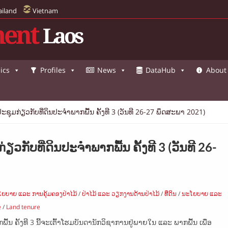
ailand
Vietnam
ent
Laos
ics
Profiles
News
DataHub
About
ະຊຸມກ່ຽວກັບທີ່ດິນປະຈຳພາກພື້ນ ຄັ້ງທີ 3 (ວັນທີ 26-27 ພຶດສະພາ 2021)
ຽວກັບທີ່ດິນປະຈຳພາກພື້ນ ຄັ້ງທີ 3 (ວັນທີ 26-
ຍບາຍ ແລະ ການຄຸ້ມຄອງປ່າໄມ້
/
ປ່າໄມ້ ແລະ ວຽກງານດ້ານປ່າໄມ້
/
ທີ່ດິນ
/
ນະໂຍບາຍ ແລະ
e
/
Land tenure
້ນ ຄັ້ງທີ 3 ນີ້ຈະເຕົ້າໂຮມບັນດານັກວິຊາການຢູ່ພາຍໃນ ແລະ ພາກພື້ນ ເພື່ອ