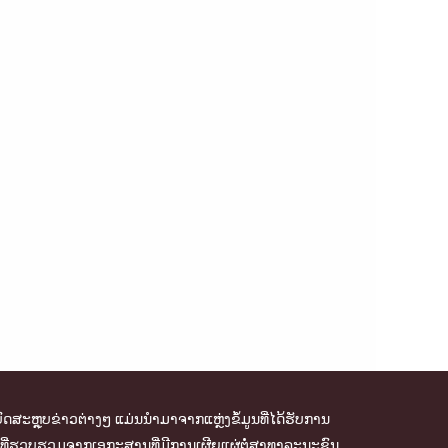
ົດສະຫຼຸບຂ່າວຕ່າງໆ ແມ່ນນຳມາຈາກແຫຼ່ງຂໍ້ມູນທີ່ໄດ້ຮັບການ
້ມູນທີ່ຮວບຮວມຈາກເອກະສານທີ່ມີການເຜີຍແຜ່ຕໍ່ສາທາລະນະຊົນ